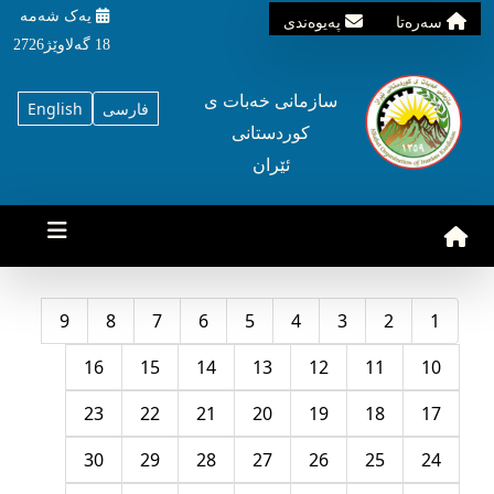
یه‌ک شه‌مه‌
سه‌ره‌تا
په‌یوه‌ندی
18 گه‌لاوێژ2726
سازمانی خه‌بات ی
فارسی
English
کوردستانی
ئێران
9
8
7
6
5
4
3
2
1
16
15
14
13
12
11
10
23
22
21
20
19
18
17
30
29
28
27
26
25
24