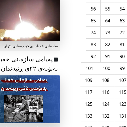
56
55
54
65
64
63
74
73
72
83
82
81
سازمانی خەبات ی کوردستانی ئێران
92
91
90
پەیامی سازمانی خەب
بەبۆنەی ۲۲ی ڕێبەندان
101
100
99
109
108
107
117
116
115
125
124
123
133
132
131