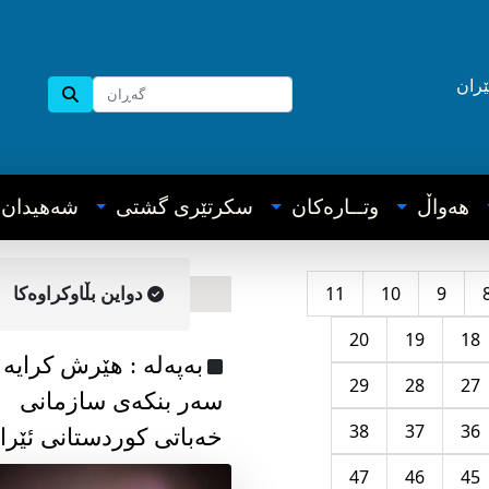
ێران
هه‌واڵ
وتــاره‌کان
سکرتێری گشتی
شه‌هیدان
11
10
9
دواین بڵاوکراوه‌کا
20
19
18
به‌په‌له‌ : هێرش کرایە
29
28
27
سەر بنکەی سازمانی
38
37
36
خەباتی کوردستانی ئێرا
47
46
45