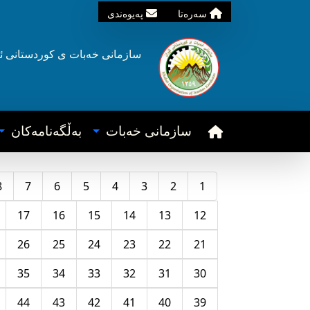
سه‌ره‌تا
په‌یوه‌ندی
سازمانی خه‌بات ی
کوردستانی
ئ
سازمانی خه‌بات
به‌ڵگه‌نامه‌کان
8
7
6
5
4
3
2
1
17
16
15
14
13
12
26
25
24
23
22
21
35
34
33
32
31
30
44
43
42
41
40
39