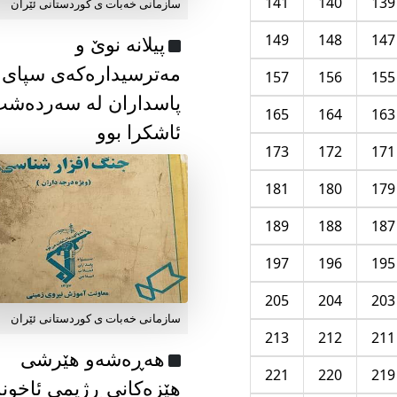
141
140
139
سازمانی خەبات ی كوردستانی ئێران
149
148
147
پیلانە نوێ و
مەترسیدارەکەی سپای
157
156
155
پاسداران لە سەردەش
165
164
163
ئاشکرا بوو
173
172
171
181
180
179
189
188
187
197
196
195
205
204
203
سازمانی خەبات ی كوردستانی ئێران
213
212
211
هەڕەشەو هێرشی
221
220
219
هێزەکانی ڕژیمی ئاخون