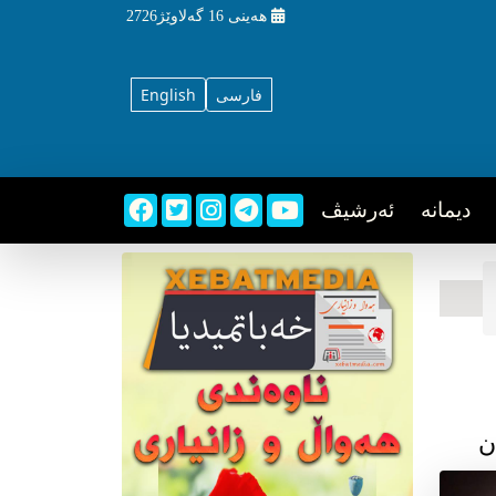
هه‌ینی
16 گه‌لاوێژ2726
فارسی
English
دیمانه
ئه‌رشیڤ
ن