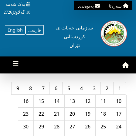
یه‌ک شه‌مه‌
سه‌ره‌تا
په‌یوه‌ندی
18 گه‌لاوێژ2726
سازمانی خه‌بات ی
فارسی
English
کوردستانی
ئێران
9
8
7
6
5
4
3
2
1
16
15
14
13
12
11
10
23
22
21
20
19
18
17
30
29
28
27
26
25
24