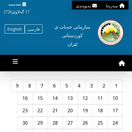
شه‌ممه‌
سه‌ره‌تا
په‌یوه‌ندی
17 گه‌لاوێژ2726
سازمانی خه‌بات ی
فارسی
English
کوردستانی
ئێران
9
8
7
6
5
4
3
2
1
16
15
14
13
12
11
10
23
22
21
20
19
18
17
30
29
28
27
26
25
24