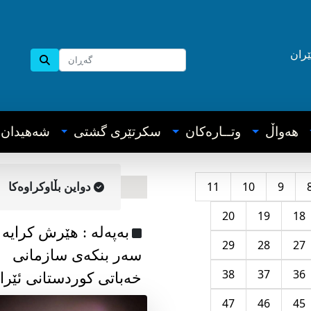
ێران
هه‌واڵ
وتــاره‌کان
سکرتێری گشتی
شه‌هیدان
11
10
9
دواین بڵاوکراوه‌کا
20
19
18
به‌په‌له‌ : هێرش کرایە
29
28
27
سەر بنکەی سازمانی
38
37
36
خەباتی کوردستانی ئێرا
47
46
45