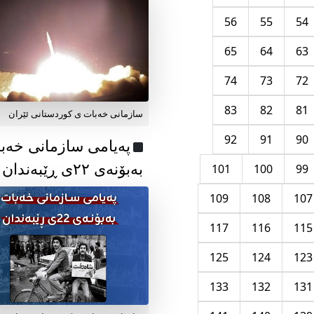
56
55
54
65
64
63
74
73
72
83
82
81
سازمانی خەبات ی کوردستانی ئێران
92
91
90
پەیامی سازمانی خەب
بەبۆنەی ۲۲ی ڕێبەندان
101
100
99
109
108
107
117
116
115
125
124
123
133
132
131