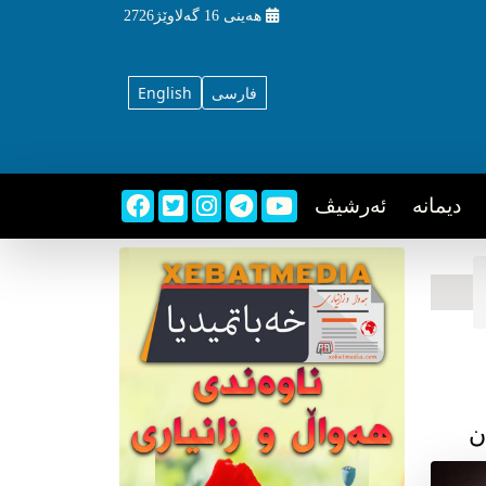
هه‌ینی
16 گه‌لاوێژ2726
فارسی
English
دیمانه
ئه‌رشیڤ
ن