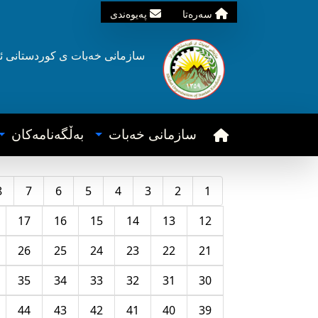
سه‌ره‌تا
په‌یوه‌ندی
سازمانی خه‌بات ی
کوردستانی
ئ
سازمانی خه‌بات
به‌ڵگه‌نامه‌کان
8
7
6
5
4
3
2
1
17
16
15
14
13
12
26
25
24
23
22
21
35
34
33
32
31
30
44
43
42
41
40
39