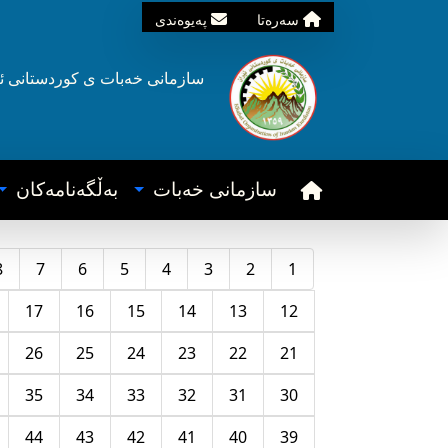
سه‌ره‌تا
په‌یوه‌ندی
سازمانی خه‌بات ی
کوردستانی
ئ
سازمانی خه‌بات
به‌ڵگه‌نامه‌کان
8
7
6
5
4
3
2
1
17
16
15
14
13
12
26
25
24
23
22
21
35
34
33
32
31
30
44
43
42
41
40
39