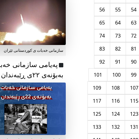
56
55
54
65
64
63
74
73
72
83
82
81
سازمانی خەبات ی کوردستانی ئێران
92
91
90
پەیامی سازمانی خەب
بەبۆنەی ۲۲ی ڕێبەندان
101
100
99
109
108
107
117
116
115
125
124
123
133
132
131