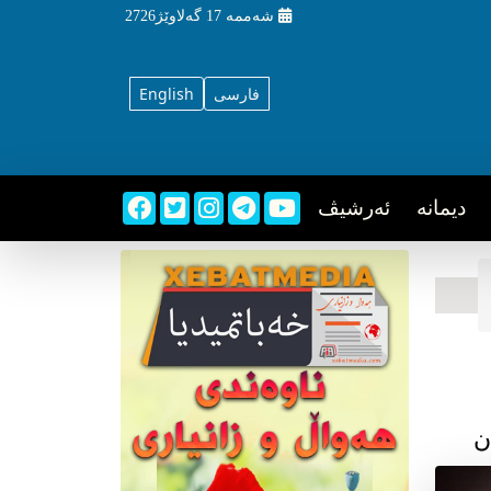
شه‌ممه‌
17 گه‌لاوێژ2726
فارسی
English
دیمانه
ئه‌رشیڤ
ن