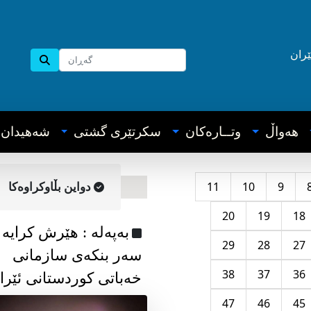
ێران
هه‌واڵ
وتــاره‌کان
سکرتێری گشتی
شه‌هیدان
11
10
9
دواین بڵاوکراوه‌کا
20
19
18
به‌په‌له‌ : هێرش کرایە
29
28
27
سەر بنکەی سازمانی
38
37
36
خەباتی کوردستانی ئێرا
47
46
45