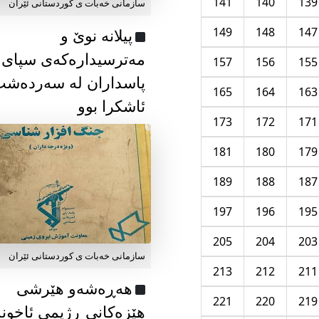
141
140
139
سازمانی خەبات ی كوردستانی ئێران
149
148
147
پیلانە نوێ و
مەترسیدارەکەی سپای
157
156
155
پاسداران لە سەردەش
165
164
163
ئاشکرا بوو
173
172
171
181
180
179
189
188
187
197
196
195
205
204
203
سازمانی خەبات ی كوردستانی ئێران
213
212
211
هەڕەشەو هێرشی
221
220
219
هێزەکانی ڕژیمی ئاخون