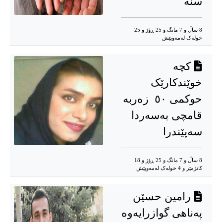
سنە
8 ساڵ و 7 مانگ و 25 ڕۆژ و 25
خوله‌ک له‌مه‌وپێش‌
کچە
خوێندکارێک
حوکمی ٥٠ زەربە
قامچی بەسەردا
سەپێندرا
8 ساڵ و 7 مانگ و 25 ڕۆژ و 18
کاتژمێر و 4 خوله‌ک له‌مه‌وپێش‌
رامین حسێن
پەناهی گوازرایەوە