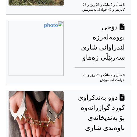
8 ساڵ و 7 مانگ و 23 ڕۆژ و 23
کاتژمێر و 40 خوله‌ک له‌مه‌وپێش‌
دۆخی
بوومەلەرزە
لێدراوانی شاری
سەرپێڵی زەهاو
8 ساڵ و 7 مانگ و 25 ڕۆژ و 20
خوله‌ک له‌مه‌وپێش‌
دوو بەندکراوی
کورد گوازرانەوە
بۆ بەندیخانەی
ناوەندی شاری