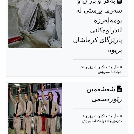
بەفر و باران و
سەرما بڕستی لە
بومەلەرزە
لێدراوەکانی
پارێزگای کرماشان
بریوە
8 ساڵ و 7 مانگ و 28 ڕۆژ و 50
خوله‌ک له‌مه‌وپێش‌
شەشەمین
رێوڕەسمی
8 ساڵ و 7 مانگ و 28 ڕۆژ و 1
کاتژمێر و 5 خوله‌ک له‌مه‌وپێش‌