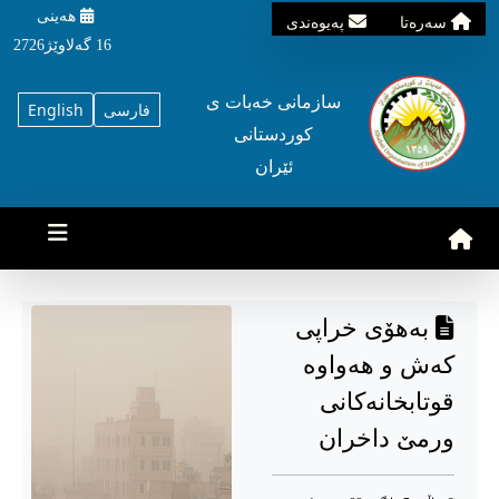
هه‌ینی
سه‌ره‌تا
په‌یوه‌ندی
16 گه‌لاوێژ2726
سازمانی خه‌بات ی
فارسی
English
کوردستانی
ئێران
بەهۆی خراپی
کەش و هەواوە
قوتابخانەکانی
ورمێ داخران