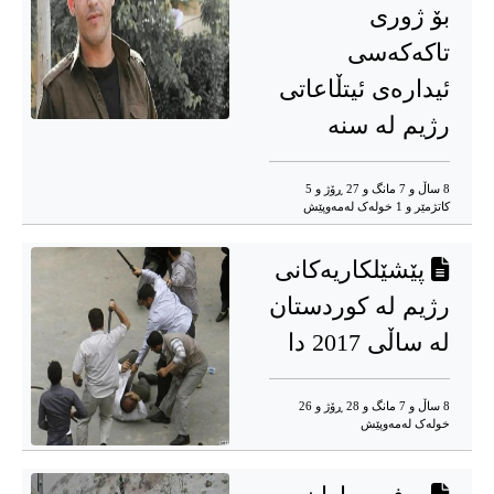
بۆ ژوری
تاکەکەسی
ئیدارەی ئیتڵاعاتی
رژیم لە سنە
8 ساڵ و 7 مانگ و 27 ڕۆژ و 5
کاتژمێر و 1 خوله‌ک له‌مه‌وپێش‌
پێشێلکاریەکانی
رژیم لە کوردستان
لە ساڵی 2017 دا
8 ساڵ و 7 مانگ و 28 ڕۆژ و 26
خوله‌ک له‌مه‌وپێش‌