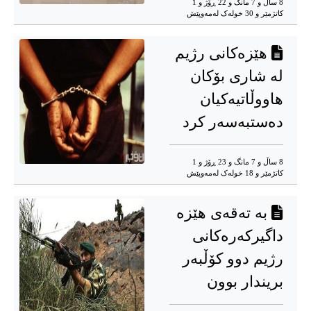
8 ساڵ و 7 مانگ و 22 ڕۆژ و 1
کاتژمێر و 30 خوله‌ک له‌مه‌وپێش‌
هێزەکانی رژیم
لە شاری بۆکان
هاووڵاتیەکیان
دەستبەسەر کرد
8 ساڵ و 7 مانگ و 23 ڕۆژ و 1
کاتژمێر و 18 خوله‌ک له‌مه‌وپێش‌
بە تەقەی هێزە
داگیرکەرەکانی
رژیم دوو کۆڵبەر
بریندار بوون