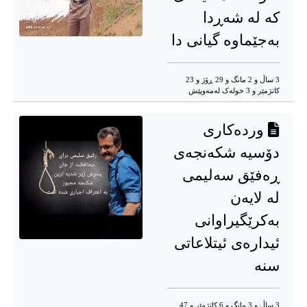
کە لە شەڕدا
بەجێماوە گیانی دا
3 ساڵ و 2 مانگ و 29 ڕۆژ و 23
کاتژمێر و 3 خوله‌ک له‌مه‌وپێش‌
وردەکاری
دۆسیە شکەنجەی
ڕەفێق سەلیمی
لە لایەن
بەکرێگیراوانی
ئیدارەی ئیتلاعاتی
سنە
3 ساڵ و 3 مانگ و 6 کاتژمێر و 47