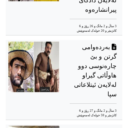
لەلایەن دادگای
پیرانشارەوە
3 ساڵ و 2 مانگ و 26 ڕۆژ و 6
کاتژمێر و 20 خوله‌ک له‌مه‌وپێش‌
بەردەوامی
گرتن و بێ
چارەنوسی دوو
هاوڵاتی گیراو
لەلایەن ئیتلاعاتی
سپا
3 ساڵ و 2 مانگ و 27 ڕۆژ و 6
کاتژمێر و 59 خوله‌ک له‌مه‌وپێش‌