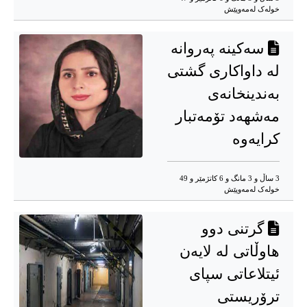
خوله‌ک له‌مه‌وپێش‌
سەکینە پەروانە
لە داواکاری گشتی
بەندینخانەی
مەشهەد تۆمەتبار
کرایەوە
3 ساڵ و 3 مانگ و 6 کاتژمێر و 49
خوله‌ک له‌مه‌وپێش‌
گرتنی دوو
هاوڵاتی لە لایەن
ئیتلاعاتی سپای
ترۆریستی