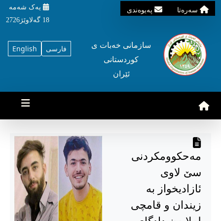
یه‌ک شه‌مه‌
سه‌ره‌تا
په‌یوه‌ندی
18 گه‌لاوێژ2726
سازمانی خه‌بات ی
فارسی
English
کوردستانی
ئێران
مەحکوومکردنی
سێ لاوی
ئازادیخواز بە
زیندان و قامچی