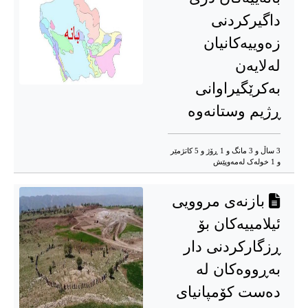
داگیرکردنی
زەوییەکانیان
لەلایەن
بەکرێگیراوانى
ڕژیم وستانەوە
3 ساڵ و 3 مانگ و 1 ڕۆژ و 5 کاتژمێر
و 1 خوله‌ک له‌مه‌وپێش‌
بازنەی مروویی
ئیلامییەکان بۆ
ڕزگارکردنی دار
بەڕووەکان لە
دەست کۆمپانیاى