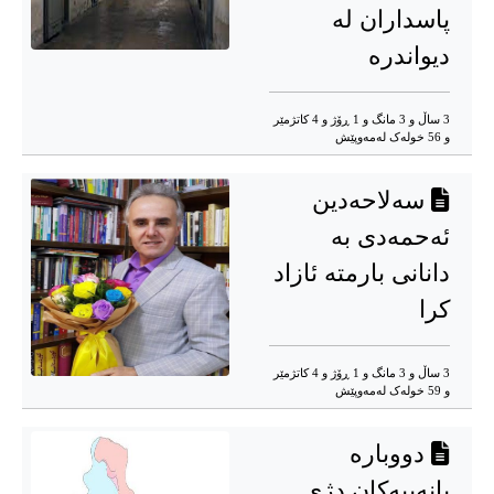
پاسداران لە
دیواندره
3 ساڵ و 3 مانگ و 1 ڕۆژ و 4 کاتژمێر
و 56 خوله‌ک له‌مه‌وپێش‌
سەلاحەدین
ئەحمەدی بە
دانانی بارمتە ئازاد
کرا
3 ساڵ و 3 مانگ و 1 ڕۆژ و 4 کاتژمێر
و 59 خوله‌ک له‌مه‌وپێش‌
دووبارە
بانەییەکان دژى