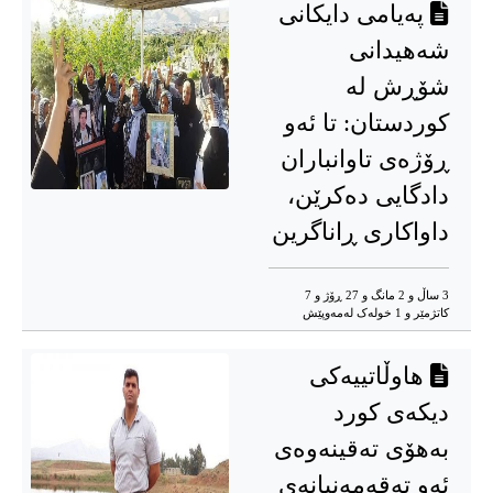
پەیامی دایکانی
شەهیدانی
شۆڕش لە
کوردستان: تا ئەو
ڕۆژەی تاوانباران
دادگایی دەکرێن،
داواکاری ڕاناگرین
3 ساڵ و 2 مانگ و 27 ڕۆژ و 7
کاتژمێر و 1 خوله‌ک له‌مه‌وپێش‌
هاوڵاتییەکی
دیکەی کورد
بەهۆی تەقینەوەی
ئەو تەقەمەنیانەی