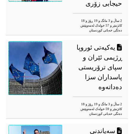
حیجابی زۆری
2 ساڵ و 3 مانگ و 19 ڕۆژ و 18
کاتژمێر و 57 خوله‌ک له‌مه‌وپێش‌
دەنگی خەباتی کوردستان
یەکیەتی ئوروپا
ڕژیمی ئێران و
سپای ترۆریستی
پاسداران سزا
دەداتەوە
2 ساڵ و 3 مانگ و 19 ڕۆژ و 18
کاتژمێر و 59 خوله‌ک له‌مه‌وپێش‌
دەنگی خەباتی کوردستان
سەپاندنی