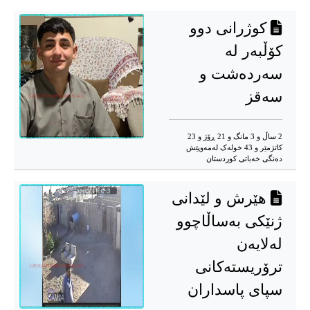
کوژرانی دوو
کۆڵبەر لە
سەردەشت و
سەقز
2 ساڵ و 3 مانگ و 21 ڕۆژ و 23
کاتژمێر و 43 خوله‌ک له‌مه‌وپێش‌
دەنگی خەباتی کوردستان
هێرش و لێدانی
ژنێکی بەساڵاچوو
لەلایەن
ترۆریستەکانی
سپای پاسداران