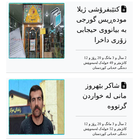
کتێبفرۆشی ژیلا
مودەڕیس گورجی
بە بیانووی حیجابی
زۆری داخرا
2 ساڵ و 3 مانگ و 20 ڕۆژ و 12
کاتژمێر و 49 خوله‌ک له‌مه‌وپێش‌
دەنگی خەباتی کوردستان
شاکر بێهروز
مانی لە خواردن
گرتووه
2 ساڵ و 3 مانگ و 20 ڕۆژ و 12
کاتژمێر و 52 خوله‌ک له‌مه‌وپێش‌
دەنگی خەباتی کوردستان