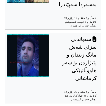
بەسەردا سەپێندرا
2 ساڵ و 3 مانگ و 19 ڕۆژ و 19
کاتژمێر و 6 خوله‌ک له‌مه‌وپێش‌
دەنگی خەباتی کوردستان
سەپاندنی
سزای شەش
مانگ زیندان و
پێبژاردن بۆ سەر
هاووڵاتیێکی
کرماشانی
2 ساڵ و 3 مانگ و 20 ڕۆژ و 12
کاتژمێر و 43 خوله‌ک له‌مه‌وپێش‌
دەنگی خەباتی کوردستان