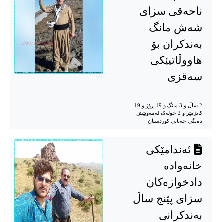
ناحەقی سزای
شەش مانگ
بەندکران بۆ
هاووڵاتیێکی
سەقزی
2 ساڵ و 3 مانگ و 19 ڕۆژ و 19
کاتژمێر و 2 خوله‌ک له‌مه‌وپێش‌
دەنگی خەباتی کوردستان
ئەندامێکی
خانەوادە
دادخوازەکان
سزای پێنج ساڵ
بەندکرانی