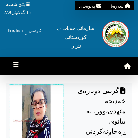
پێنچ شه‌مه‌
سه‌ره‌تا
په‌یوه‌ندی
15 گه‌لاوێژ2726
سازمانی خه‌بات ی
فارسی
English
کوردستانی
ئێران
گرتنی دوبارەی
خەدیجە
مێهدی‌پوور، بە
بیانوی
ڕەچاونەکردنی