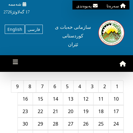
شه‌ممه‌
سه‌ره‌تا
په‌یوه‌ندی
17 گه‌لاوێژ2726
سازمانی خه‌بات ی
فارسی
English
کوردستانی
ئێران
9
8
7
6
5
4
3
2
1
16
15
14
13
12
11
10
23
22
21
20
19
18
17
30
29
28
27
26
25
24