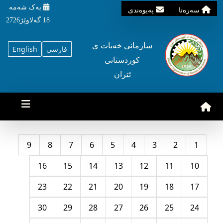
یه‌ک شه‌مه‌
سه‌ره‌تا
په‌یوه‌ندی
18 گه‌لاوێژ2726
سازمانی خه‌بات ی
فارسی
English
کوردستانی
ئێران
9
8
7
6
5
4
3
2
1
16
15
14
13
12
11
10
23
22
21
20
19
18
17
30
29
28
27
26
25
24