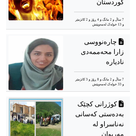
کوردستان
7 ساڵ و 2 مانگ و 4 ڕۆژ و 2 کاتژمێر
و 13 خوله‌ک له‌مه‌وپێش‌
چارەنووسی
زارا محەممەدی
نادیارە
7 ساڵ و 2 مانگ و 8 ڕۆژ و 3 کاتژمێر
و 33 خوله‌ک له‌مه‌وپێش‌
کوژرانی کچێک
بەدەستی کەسانی
نەناسراو لە
مەریوان