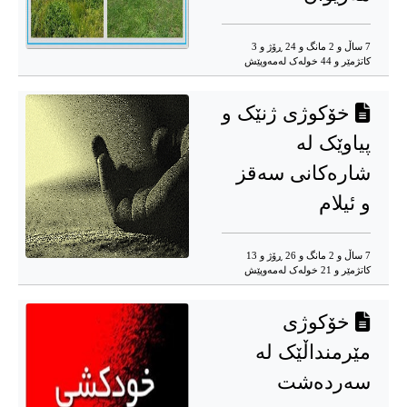
7 ساڵ و 2 مانگ و 24 ڕۆژ و 3
کاتژمێر و 44 خوله‌ک له‌مه‌وپێش‌
خۆکوژی ژنێک و
پیاوێک لە
شارەکانی سەقز
و ئیلام
7 ساڵ و 2 مانگ و 26 ڕۆژ و 13
کاتژمێر و 21 خوله‌ک له‌مه‌وپێش‌
خۆکوژی
مێرمنداڵێک لە
سەردەشت