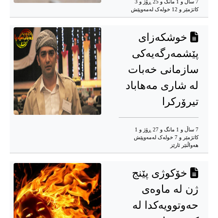
7 ساڵ و 1 مانگ و 25 ڕۆژ و 3
کاتژمێر و 12 خوله‌ک له‌مه‌وپێش‌
خوشکەزای
پێشمەرگەیه‌کی
سازمانی خەبات
لە شاری مەهاباد
تیرۆرکرا
7 ساڵ و 1 مانگ و 27 ڕۆژ و 1
کاتژمێر و 7 خوله‌ک له‌مه‌وپێش‌
هه‌واڵنێر ئارێز
خۆکوژی پێنج
ژن لە ماوەی
حەوتوویەکدا لە