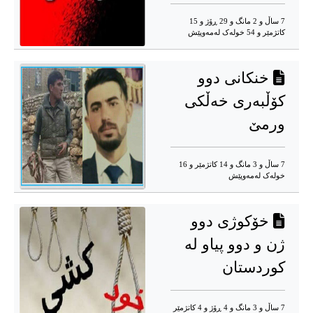
7 ساڵ و 2 مانگ و 29 ڕۆژ و 15
کاتژمێر و 54 خوله‌ک له‌مه‌وپێش‌
خنکانی دوو
کۆڵبەری خەڵکی
ورمێ‌
7 ساڵ و 3 مانگ و 14 کاتژمێر و 16
خوله‌ک له‌مه‌وپێش‌
خۆکوژی دوو
ژن و دوو پیاو لە
کوردستان
7 ساڵ و 3 مانگ و 4 ڕۆژ و 4 کاتژمێر