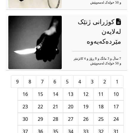
و 50 خوله‌ک له‌مه‌وپێش‌
کوژرانی ژنێک
لەلایەن
مێردەکەیەوە
7 ساڵ و 3 مانگ و 8 ڕۆژ و 4 کاتژمێر
و 50 خوله‌ک له‌مه‌وپێش‌
9
8
7
6
5
4
3
2
1
16
15
14
13
12
11
10
23
22
21
20
19
18
17
30
29
28
27
26
25
24
37
36
35
34
33
32
31