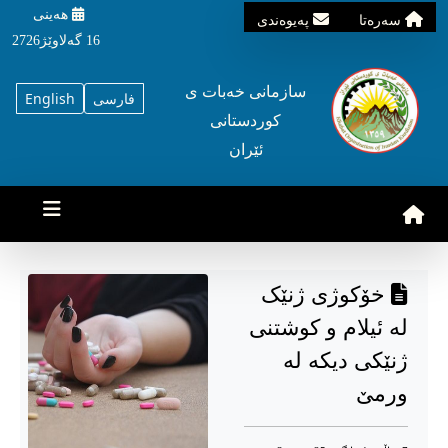
هه‌ینی
سه‌ره‌تا
په‌یوه‌ندی
16 گه‌لاوێژ2726
سازمانی خه‌بات ی
فارسی
English
کوردستانی
ئێران
خۆکوژی ژنێک
لە ئیلام و کوشتنی
ژنێکی دیکە لە
ورمێ‌