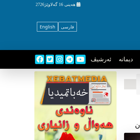
هه‌ینی
16 گه‌لاوێژ2726
فارسی
English
دیمانه
ئه‌رشیڤ
ن