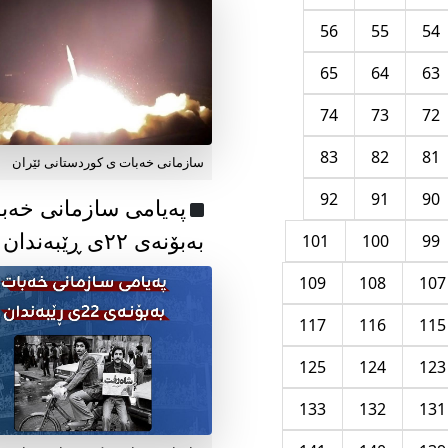
56
55
54
65
64
63
74
73
72
83
82
81
سازمانی خەبات ی کوردستانی ئێران
92
91
90
پەیامی سازمانی خەب
بەبۆنەی ۲۲ی ڕێبەندان
101
100
99
109
108
107
117
116
115
125
124
123
133
132
131