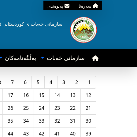
سه‌ره‌تا
په‌یوه‌ندی
سازمانی خه‌بات ی
کوردستانی
ئ
سازمانی خه‌بات
به‌ڵگه‌نامه‌کان
8
7
6
5
4
3
2
1
17
16
15
14
13
12
26
25
24
23
22
21
35
34
33
32
31
30
44
43
42
41
40
39