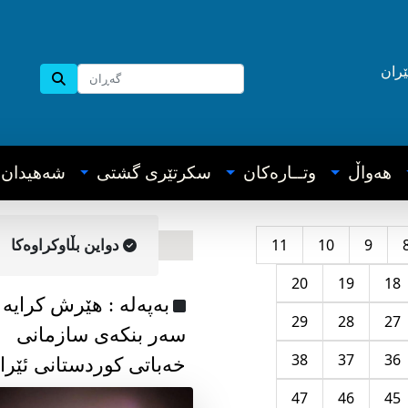
ێران
هه‌واڵ
وتــاره‌کان
سکرتێری گشتی
شه‌هیدان
11
10
9
دواین بڵاوکراوه‌کا
20
19
18
به‌په‌له‌ : هێرش کرایە
29
28
27
سەر بنکەی سازمانی
38
37
36
خەباتی کوردستانی ئێرا
47
46
45