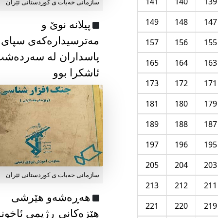
141
140
139
سازمانی خەبات ی كوردستانی ئێران
149
148
147
پیلانە نوێ و
مەترسیدارەکەی سپای
157
156
155
پاسداران لە سەردەش
165
164
163
ئاشکرا بوو
173
172
171
181
180
179
189
188
187
197
196
195
205
204
203
سازمانی خەبات ی كوردستانی ئێران
213
212
211
هەڕەشەو هێرشی
221
220
219
هێزەکانی ڕژیمی ئاخون