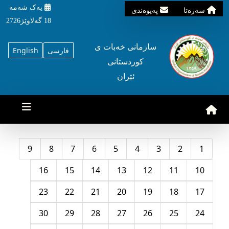
یه‌ک شه‌مه‌
سه‌ره‌تا
په‌یوه‌ندی
18 گه‌لاوێژ2726
سازمانی خه‌بات ی
فارسی
English
کوردستانی
ئێران
9
8
7
6
5
4
3
2
1
16
15
14
13
12
11
10
23
22
21
20
19
18
17
30
29
28
27
26
25
24