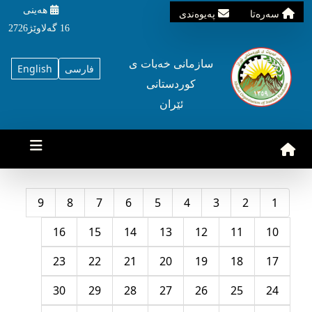
هه‌ینی
سه‌ره‌تا
په‌یوه‌ندی
16 گه‌لاوێژ2726
سازمانی خه‌بات ی
فارسی
English
کوردستانی
ئێران
9
8
7
6
5
4
3
2
1
16
15
14
13
12
11
10
23
22
21
20
19
18
17
30
29
28
27
26
25
24