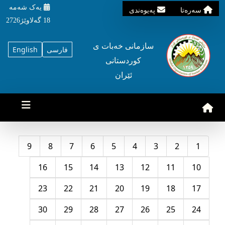
یه‌ک شه‌مه‌
سه‌ره‌تا
په‌یوه‌ندی
18 گه‌لاوێژ2726
سازمانی خه‌بات ی
فارسی
English
کوردستانی
ئێران
9
8
7
6
5
4
3
2
1
16
15
14
13
12
11
10
23
22
21
20
19
18
17
30
29
28
27
26
25
24