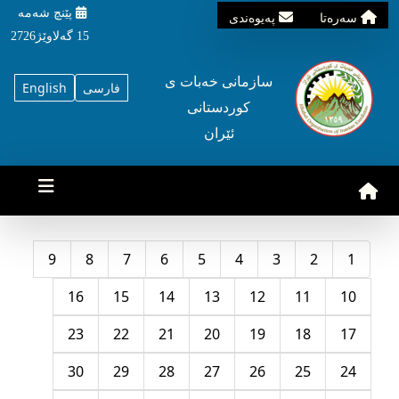
پێنچ شه‌مه‌
سه‌ره‌تا
په‌یوه‌ندی
15 گه‌لاوێژ2726
سازمانی خه‌بات ی
فارسی
English
کوردستانی
ئێران
9
8
7
6
5
4
3
2
1
16
15
14
13
12
11
10
23
22
21
20
19
18
17
30
29
28
27
26
25
24