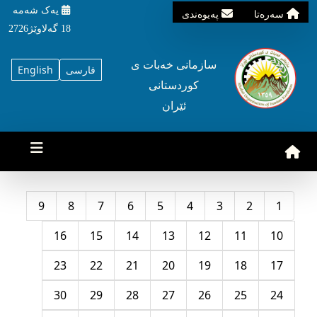
یه‌ک شه‌مه‌
سه‌ره‌تا
په‌یوه‌ندی
18 گه‌لاوێژ2726
سازمانی خه‌بات ی
فارسی
English
کوردستانی
ئێران
9
8
7
6
5
4
3
2
1
16
15
14
13
12
11
10
23
22
21
20
19
18
17
30
29
28
27
26
25
24