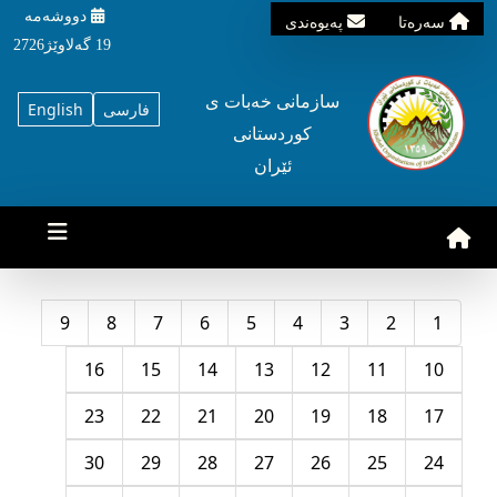
دووشه‌مه‌‌
سه‌ره‌تا
په‌یوه‌ندی
19 گه‌لاوێژ2726
سازمانی خه‌بات ی
فارسی
English
کوردستانی
ئێران
9
8
7
6
5
4
3
2
1
16
15
14
13
12
11
10
23
22
21
20
19
18
17
30
29
28
27
26
25
24