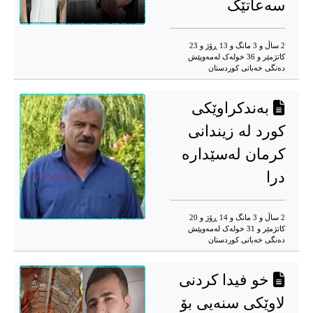
سەعاتێک
2 ساڵ و 3 مانگ و 13 ڕۆژ و 23
کاتژمێر و 36 خوله‌ک له‌مه‌وپێش‌
دەنگی خەباتی کوردستان
بەندکراوێکی
کورد لە زیندانی
کرمان لەسێدارە
درا
2 ساڵ و 3 مانگ و 14 ڕۆژ و 20
کاتژمێر و 31 خوله‌ک له‌مه‌وپێش‌
دەنگی خەباتی کوردستان
خو فیدا کردنی
لاوێکی سنەیی بۆ