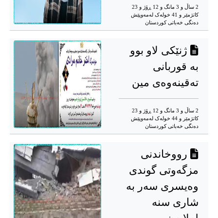
2 ساڵ و 3 مانگ و 12 ڕۆژ و 23
کاتژمێر و 41 خوله‌ک له‌مه‌وپێش‌
دەنگی خەباتی کوردستان
ژنێکی لاو بوو
بە قوربانی
تەقینەوەی مین
2 ساڵ و 3 مانگ و 12 ڕۆژ و 23
کاتژمێر و 44 خوله‌ک له‌مه‌وپێش‌
دەنگی خەباتی کوردستان
رووخاندنی
مزگەوتی گوندی
وەیسری سەر بە
شاری سنە