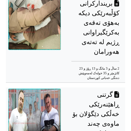
بریندارکرانی
کۆڵبەرێكی دیکە
بەهۆی تەقەی
بەكرێگیراوانی
ڕژیم لە تەتەی
هەورامان
2 ساڵ و 3 مانگ و 13 ڕۆژ و 23
کاتژمێر و 35 خوله‌ک له‌مه‌وپێش‌
دەنگی خەباتی کوردستان
گرتنی
ڕاهێنەرێكی
خەڵكی دێگۆلان بۆ
ماوەی چەند