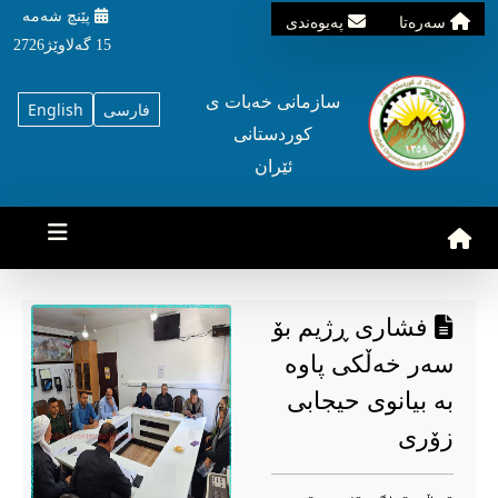
پێنچ شه‌مه‌
سه‌ره‌تا
په‌یوه‌ندی
15 گه‌لاوێژ2726
سازمانی خه‌بات ی
فارسی
English
کوردستانی
ئێران
فشاری ڕژیم بۆ
سەر خەڵکی پاوە
بە بیانوی حیجابی
زۆری