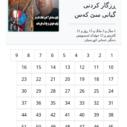
ڕزگار کردنی
گیانی سێ کەس
2 ساڵ و 3 مانگ و 15 ڕۆژ و 21
کاتژمێر و 12 خوله‌ک له‌مه‌وپێش‌
دەنگی خەباتی کوردستان
9
8
7
6
5
4
3
2
1
16
15
14
13
12
11
10
23
22
21
20
19
18
17
30
29
28
27
26
25
24
37
36
35
34
33
32
31
44
43
42
41
40
39
38
51
50
49
48
47
46
45