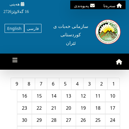
هه‌ینی
سه‌ره‌تا
په‌یوه‌ندی
16 گه‌لاوێژ2726
سازمانی خه‌بات ی
فارسی
English
کوردستانی
ئێران
9
8
7
6
5
4
3
2
1
16
15
14
13
12
11
10
23
22
21
20
19
18
17
30
29
28
27
26
25
24