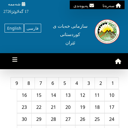
شه‌ممه‌
سه‌ره‌تا
په‌یوه‌ندی
17 گه‌لاوێژ2726
سازمانی خه‌بات ی
فارسی
English
کوردستانی
ئێران
9
8
7
6
5
4
3
2
1
16
15
14
13
12
11
10
23
22
21
20
19
18
17
30
29
28
27
26
25
24