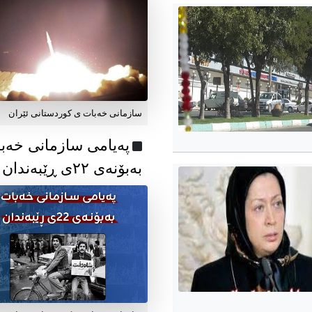
سازمانی خەبات ی کوردستانی ئێران
پەیامی سازمانی خەب
بەبۆنەی ۲۲ی ڕێبەندان