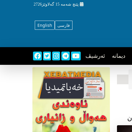
پێنچ شه‌مه‌
15 گه‌لاوێژ2726
فارسی
English
دیمانه
ئه‌رشیڤ
ن