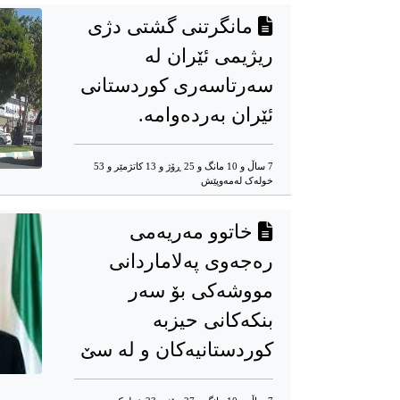
مانگرتنی گشتی دژی
ریژیمی ئێران له‌
سه‌رتاسه‌ری کوردستانی
ئێران به‌رده‌وامه.
7 ساڵ و 10 مانگ و 25 ڕۆژ و 13 کاتژمێر و 53
خوله‌ک له‌مه‌وپێش‌
خاتوو مەریەمی
رەجەوی پەلاماردانی
مووشەکی بۆ سەر
بنکەکانی حیزبە
کوردستانیەکان و لە سێ