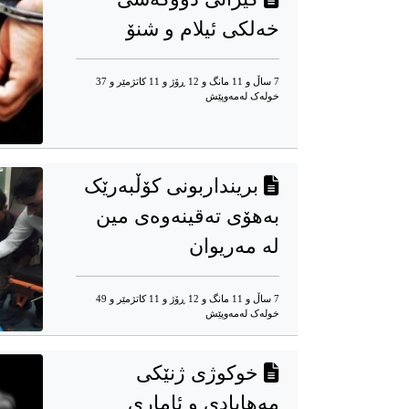
خەلکی ئیلام و شنۆ
7 ساڵ و 11 مانگ و 12 ڕۆژ و 11 کاتژمێر و 37
خوله‌ک له‌مه‌وپێش‌
برینداربونی کۆڵبەرێک
بەهۆی تەقینەوەی مین
لە مەریوان
7 ساڵ و 11 مانگ و 12 ڕۆژ و 11 کاتژمێر و 49
خوله‌ک له‌مه‌وپێش‌
خوکوژی ژنێکی
مەهابادی و ئاماری