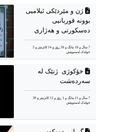
ژن و مێردێکی ئیلامیی
بوونە قوربانیی
دەسکورتی و هەژاری
7 ساڵ و 10 مانگ و 30 ڕۆژ و 14 کاتژمێر و 5
خوله‌ک له‌مه‌وپێش‌
خۆکوژی ژنێک لە
سەردەشت
7 ساڵ و 11 مانگ و 1 ڕۆژ و 12 کاتژمێر و 39
خوله‌ک له‌مه‌وپێش‌
گیرانی دووکەسی