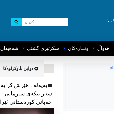
ێران
هه‌واڵ
وتــاره‌کان
سکرتێری گشتی
شه‌هیدان
دواین بڵاوکراوه‌کا
به‌په‌له‌ : هێرش کرایە
سەر بنکەی سازمانی
خەباتی کوردستانی ئێرا