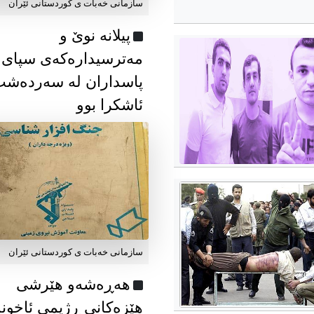
سازمانی خەبات ی كوردستانی ئێران
پیلانە نوێ و
مەترسیدارەکەی سپای
پاسداران لە سەردەش
ئاشکرا بوو
سازمانی خەبات ی كوردستانی ئێران
هەڕەشەو هێرشی
هێزەکانی ڕژیمی ئاخون