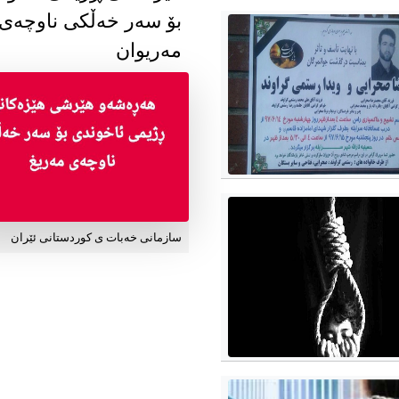
بۆ سەر خەڵکی ناوچەی
مەریوان
سازمانی خەبات ی کوردستانی ئێران