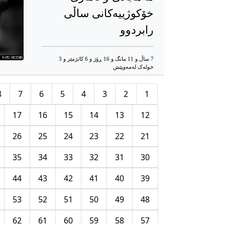
خۆکوژییەکانی ساڵی
رابردوو
7 ساڵ و 11 مانگ و 16 ڕۆژ و 6 کاتژمێر و 3
خوله‌ک له‌مه‌وپێش‌
8
7
6
5
4
3
2
1
17
16
15
14
13
12
26
25
24
23
22
21
35
34
33
32
31
30
44
43
42
41
40
39
53
52
51
50
49
48
62
61
60
59
58
57