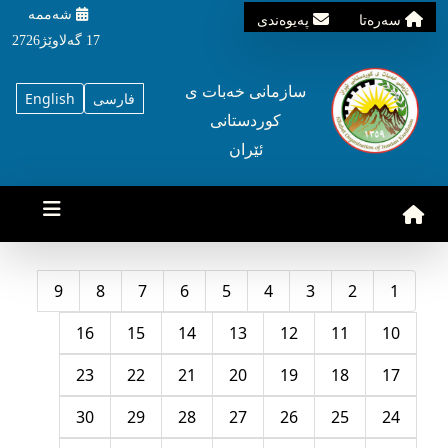
شه‌ممه‌
سه‌ره‌تا
په‌یوه‌ندی
17 گه‌لاوێژ2726
سازمانی خه‌بات ی
فارسی
English
کوردستانی
ئێران
9
8
7
6
5
4
3
2
1
16
15
14
13
12
11
10
23
22
21
20
19
18
17
30
29
28
27
26
25
24