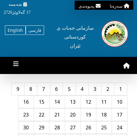
شه‌ممه‌
سه‌ره‌تا
په‌یوه‌ندی
17 گه‌لاوێژ2726
سازمانی خه‌بات ی
فارسی
English
کوردستانی
ئێران
9
8
7
6
5
4
3
2
1
16
15
14
13
12
11
10
23
22
21
20
19
18
17
30
29
28
27
26
25
24