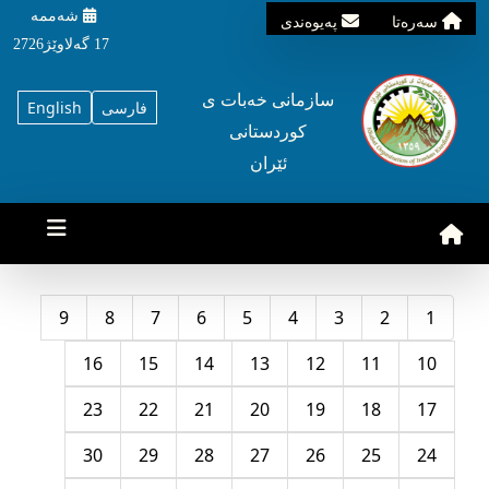
شه‌ممه‌
سه‌ره‌تا
په‌یوه‌ندی
17 گه‌لاوێژ2726
سازمانی خه‌بات ی
فارسی
English
کوردستانی
ئێران
9
8
7
6
5
4
3
2
1
16
15
14
13
12
11
10
23
22
21
20
19
18
17
30
29
28
27
26
25
24