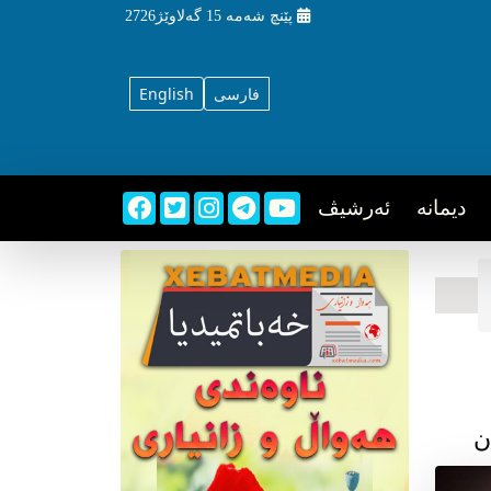
پێنچ شه‌مه‌
15 گه‌لاوێژ2726
فارسی
English
دیمانه
ئه‌رشیڤ
ن