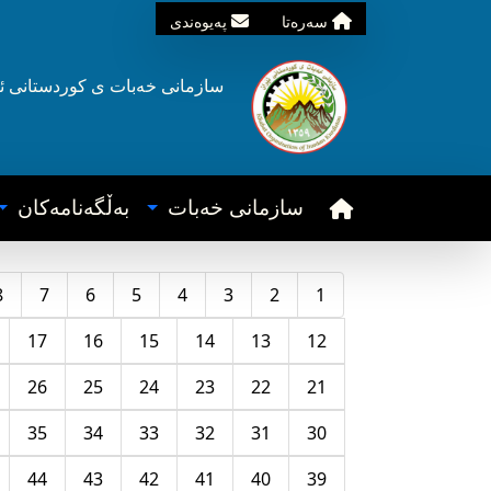
سه‌ره‌تا
په‌یوه‌ندی
سازمانی خه‌بات ی
کوردستانی
ئ
سازمانی خه‌بات
به‌ڵگه‌نامه‌کان
8
7
6
5
4
3
2
1
17
16
15
14
13
12
26
25
24
23
22
21
35
34
33
32
31
30
44
43
42
41
40
39