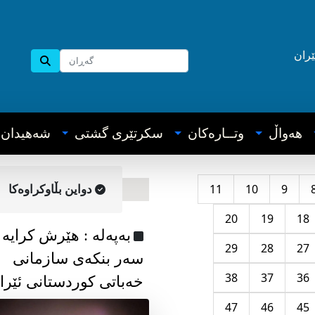
ێران
هه‌واڵ
وتــاره‌کان
سکرتێری گشتی
شه‌هیدان
11
10
9
دواین بڵاوکراوه‌کا
20
19
18
به‌په‌له‌ : هێرش کرایە
29
28
27
سەر بنکەی سازمانی
38
37
36
خەباتی کوردستانی ئێرا
47
46
45