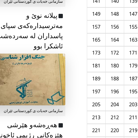
141
140
139
سازمانی خەبات ی كوردستانی ئێران
149
148
147
پیلانە نوێ و
مەترسیدارەکەی سپای
157
156
155
پاسداران لە سەردەش
165
164
163
ئاشکرا بوو
173
172
171
181
180
179
189
188
187
197
196
195
205
204
203
سازمانی خەبات ی كوردستانی ئێران
213
212
211
هەڕەشەو هێرشی
221
220
219
هێزەکانی ڕژیمی ئاخون