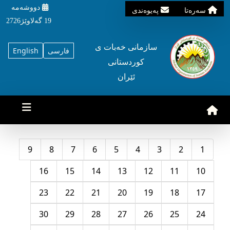
دووشه‌مه‌‌
سه‌ره‌تا
په‌یوه‌ندی
19 گه‌لاوێژ2726
سازمانی خه‌بات ی
فارسی
English
کوردستانی
ئێران
9
8
7
6
5
4
3
2
1
16
15
14
13
12
11
10
23
22
21
20
19
18
17
30
29
28
27
26
25
24