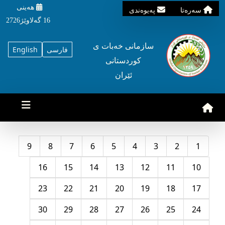
هه‌ینی
سه‌ره‌تا
په‌یوه‌ندی
16 گه‌لاوێژ2726
سازمانی خه‌بات ی
فارسی
English
کوردستانی
ئێران
9
8
7
6
5
4
3
2
1
16
15
14
13
12
11
10
23
22
21
20
19
18
17
30
29
28
27
26
25
24