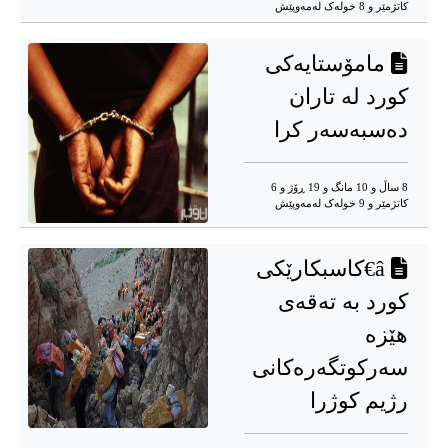
کاتژمێر و 8 خوله‌ک له‌مه‌وپێش‌
مامۆستایەکی
کورد لە تاران
دەسبەسەر کرا
8 ساڵ و 10 مانگ و 19 ڕۆژ و 6
کاتژمێر و 9 خوله‌ک له‌مه‌وپێش‌
â€کاسبکارێکی
کورد بە تەقەی
هێزە
سەرکوتگەرەکانی
رژیم کوژرا