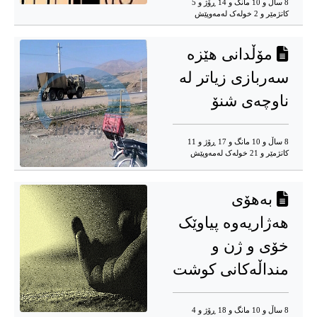
8 ساڵ و 10 مانگ و 14 ڕۆژ و 5
کاتژمێر و 2 خوله‌ک له‌مه‌وپێش‌
مۆڵدانی هێزە
سەربازی زیاتر لە
ناوچەی شنۆ
8 ساڵ و 10 مانگ و 17 ڕۆژ و 11
کاتژمێر و 21 خوله‌ک له‌مه‌وپێش‌
بەهۆی
هەژاریەوە پیاوێک
خۆی و ژن و
منداڵەکانی کوشت
8 ساڵ و 10 مانگ و 18 ڕۆژ و 4