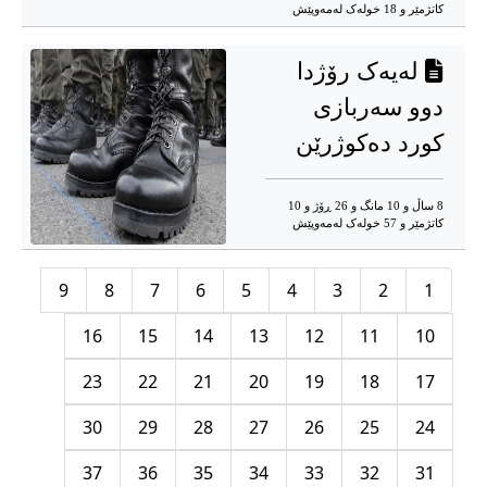
کاتژمێر و 18 خوله‌ک له‌مه‌وپێش‌
لەیەک رۆژدا
دوو سەربازی
کورد دەکوژرێن
8 ساڵ و 10 مانگ و 26 ڕۆژ و 10
کاتژمێر و 57 خوله‌ک له‌مه‌وپێش‌
9
8
7
6
5
4
3
2
1
16
15
14
13
12
11
10
23
22
21
20
19
18
17
30
29
28
27
26
25
24
37
36
35
34
33
32
31