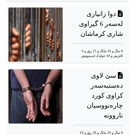
دوا زانیاری
لەسەر 6 گیراوی
شاری کرماشان
8 ساڵ و 10 مانگ و 25 ڕۆژ و 4
کاتژمێر و 44 خوله‌ک له‌مه‌وپێش‌
سێ لاوی
دەستبەسەر
کراوی کورد
چارەنووسیان
ناروونە
8 ساڵ و 10 مانگ و 26 ڕۆژ و 10