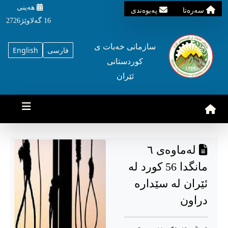
هه‌ینی
سه‌ره‌تا
په‌یوه‌ندی
16 گه‌لاوێژ2726
سازمانی خه‌بات ی
فارسی
English
کوردستانی
ئێران
لەماوەی ٦
مانگدا 56 کورد لە
ئێران لە سێدارە
دراون