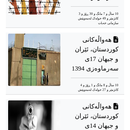
10 ساڵ و 7 مانگ و 30 ڕۆژ و 3
کاتژمێر و 49 خوله‌ک له‌مه‌وپێش‌
سازمانی خەبات
هەواڵەکانی
کوردستان، ئێران
و جیهان 17ی
سەرماوەزی 1394
10 ساڵ و 8 مانگ و 1 ڕۆژ و 4
کاتژمێر و 27 خوله‌ک له‌مه‌وپێش‌
هەواڵەکانی
کوردستان، ئێران
و جیهان 14ی