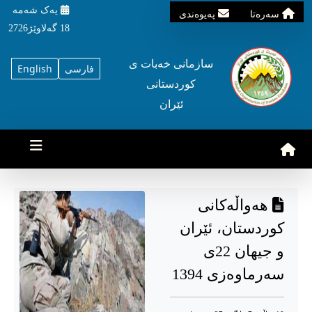
یه‌ک شه‌مه‌
سه‌ره‌تا
په‌یوه‌ندی
18 گه‌لاوێژ2726
سازمانی خه‌بات ی
فارسی
English
کوردستانی
ئێران
هەواڵەکانی
کوردستان، ئێران
و جیهان 22ی
سەرماوەزی 1394