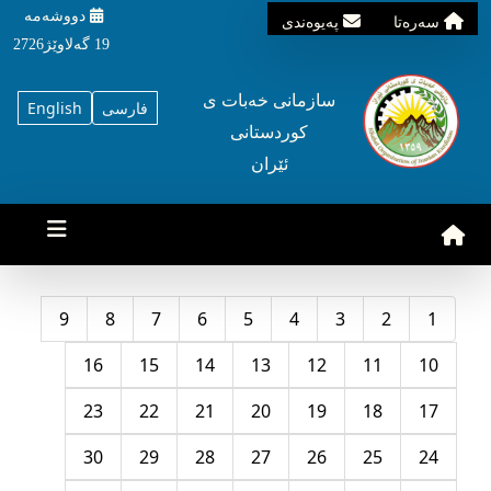
دووشه‌مه‌‌
سه‌ره‌تا
په‌یوه‌ندی
19 گه‌لاوێژ2726
سازمانی خه‌بات ی
فارسی
English
کوردستانی
ئێران
9
8
7
6
5
4
3
2
1
16
15
14
13
12
11
10
23
22
21
20
19
18
17
30
29
28
27
26
25
24