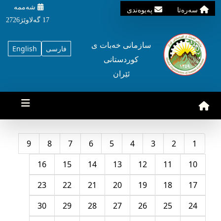
شه‌ممه‌
سه‌ره‌تا
په‌یوه‌ندی
17 گه‌لاوێژ2726
سازمانی خه‌بات ی
فارسی
English
کوردستانی
ئێران
9
8
7
6
5
4
3
2
1
16
15
14
13
12
11
10
23
22
21
20
19
18
17
30
29
28
27
26
25
24