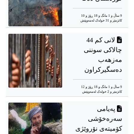
9 ساڵ و 1 مانگ و 18 ڕۆژ و 10
کاتژمێر و 31 خوله‌ک له‌مه‌وپێش‌
لانی کم 44
چالاکی سوننی
مەزهەب
دەسگیرکراون
9 ساڵ و 1 مانگ و 18 ڕۆژ و 12
کاتژمێر و 2 خوله‌ک له‌مه‌وپێش‌
پەیامی
سەرەخۆشی
کۆمیتەی نۆروێژی