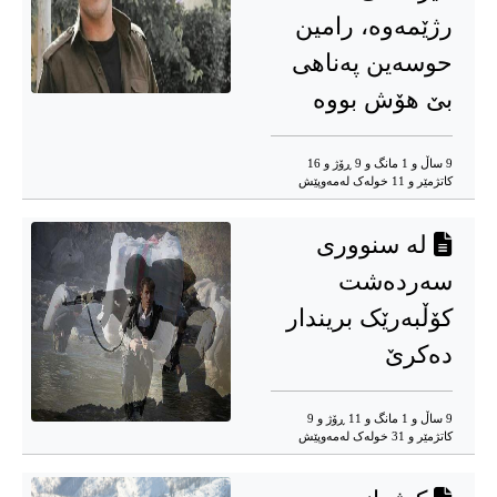
رژێمەوە، رامین
حوسەین پەناهی
بێ هۆش بووە
9 ساڵ و 1 مانگ و 9 ڕۆژ و 16
کاتژمێر و 11 خوله‌ک له‌مه‌وپێش‌
لە سنووری
سەردەشت
کۆڵبەرێک بریندار
دەکرێ
9 ساڵ و 1 مانگ و 11 ڕۆژ و 9
کاتژمێر و 31 خوله‌ک له‌مه‌وپێش‌