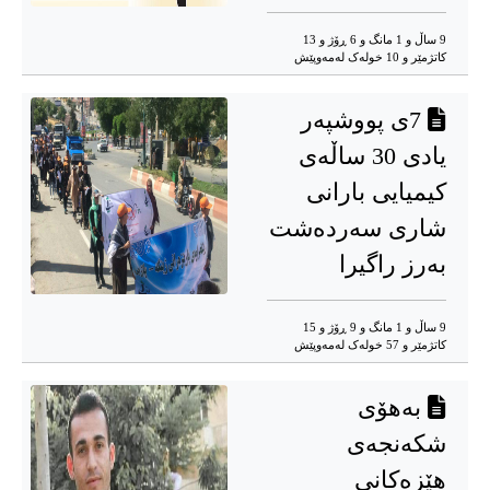
9 ساڵ و 1 مانگ و 6 ڕۆژ و 13
کاتژمێر و 10 خوله‌ک له‌مه‌وپێش‌
7ی پووشپەر
یادی 30 ساڵەی
کیمیایی بارانی
شاری سەردەشت
بەرز راگیرا
9 ساڵ و 1 مانگ و 9 ڕۆژ و 15
کاتژمێر و 57 خوله‌ک له‌مه‌وپێش‌
بەهۆی
شکەنجەی
هێزەکانی