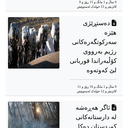
9 ساڵ و 1 مانگ و 15 ڕۆژ و 9
کاتژمێر و 15 خوله‌ک له‌مه‌وپێش‌
دەستڕێژی
هێزە
سەرکوتگەرەکانی
رژیم بەرووی
کۆڵبەراندا قوربانی
لێ کەوتەوە
9 ساڵ و 1 مانگ و 16 ڕۆژ و 11
کاتژمێر و 12 خوله‌ک له‌مه‌وپێش‌
ئاگر هەڕەشە
لە دارستانەکانی
کوردستان دەکا