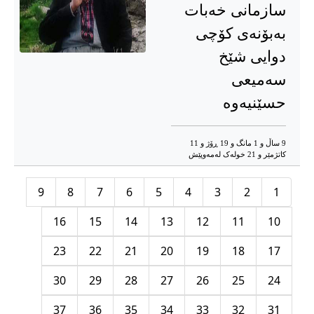
سازمانی خەبات
بەبۆنەی کۆچی
دوایی شێخ
سەمیعی
حسێنیەوە
9 ساڵ و 1 مانگ و 19 ڕۆژ و 11
کاتژمێر و 21 خوله‌ک له‌مه‌وپێش‌
9
8
7
6
5
4
3
2
1
16
15
14
13
12
11
10
23
22
21
20
19
18
17
30
29
28
27
26
25
24
37
36
35
34
33
32
31