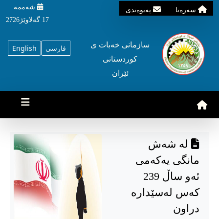
شه‌ممه‌
سه‌ره‌تا
په‌یوه‌ندی
17 گه‌لاوێژ2726
سازمانی خه‌بات ی
فارسی
English
کوردستانی
ئێران
لە شەش
مانگی یەکەمی
ئەو ساڵ 239
کەس لەسێدارە
دراون