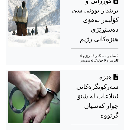
کوژرانی و
بریندار بوونی سێ
کۆڵبەر بەهۆی
دەستڕێژی
هێزەکانی رژیم
9 ساڵ و 1 مانگ و 15 ڕۆژ و 9
کاتژمێر و 9 خوله‌ک له‌مه‌وپێش‌
هێزە
سەرکوتگرەکانی
ئیتلاعات لە شنۆ
چوار کەسیان
گرتووە