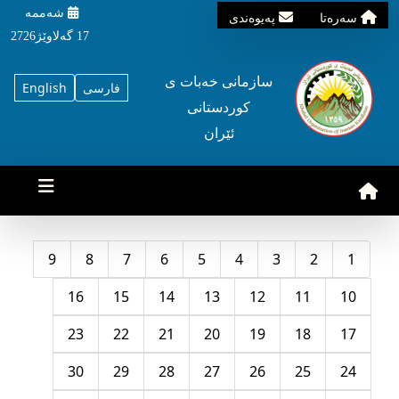
شه‌ممه‌
سه‌ره‌تا
په‌یوه‌ندی
17 گه‌لاوێژ2726
سازمانی خه‌بات ی
فارسی
English
کوردستانی
ئێران
9
8
7
6
5
4
3
2
1
16
15
14
13
12
11
10
23
22
21
20
19
18
17
30
29
28
27
26
25
24