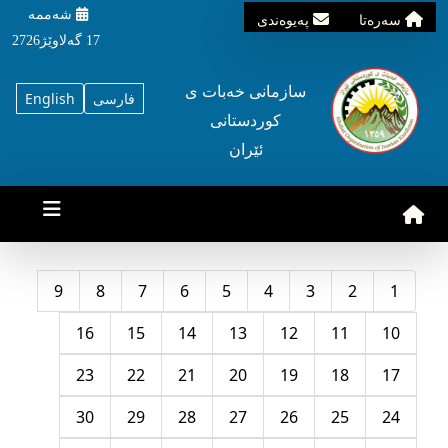
شه‌ممه‌
سه‌ره‌تا
په‌یوه‌ندی
17 گه‌لاوێژ2726
سازمانی خه‌بات ی
فارسی
English
کوردستانی
ئێران
9
8
7
6
5
4
3
2
1
16
15
14
13
12
11
10
23
22
21
20
19
18
17
30
29
28
27
26
25
24