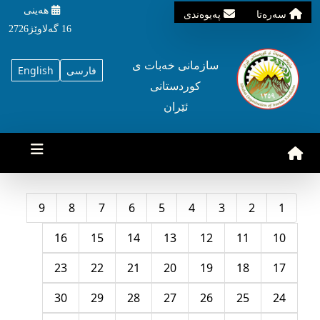
هه‌ینی
سه‌ره‌تا
په‌یوه‌ندی
16 گه‌لاوێژ2726
سازمانی خه‌بات ی
فارسی
English
کوردستانی
ئێران
9
8
7
6
5
4
3
2
1
16
15
14
13
12
11
10
23
22
21
20
19
18
17
30
29
28
27
26
25
24