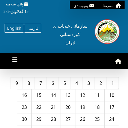
پێنچ شه‌مه‌
سه‌ره‌تا
په‌یوه‌ندی
15 گه‌لاوێژ2726
سازمانی خه‌بات ی
فارسی
English
کوردستانی
ئێران
9
8
7
6
5
4
3
2
1
16
15
14
13
12
11
10
23
22
21
20
19
18
17
30
29
28
27
26
25
24