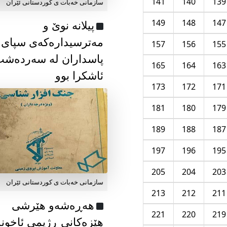
141
140
139
سازمانی خەبات ی كوردستانی ئێران
149
148
147
پیلانە نوێ و
مەترسیدارەکەی سپای
157
156
155
پاسداران لە سەردەش
165
164
163
ئاشکرا بوو
173
172
171
181
180
179
189
188
187
197
196
195
205
204
203
سازمانی خەبات ی كوردستانی ئێران
213
212
211
هەڕەشەو هێرشی
221
220
219
هێزەکانی ڕژیمی ئاخون