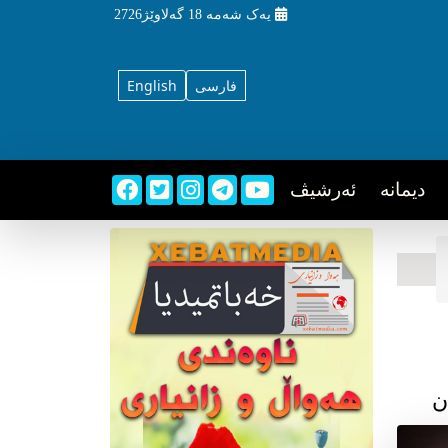
یه‌ک شه‌مه‌
18 گه‌لاوێژ2726
فارسی
English
دیمانه
ئه‌رشیڤ
ن