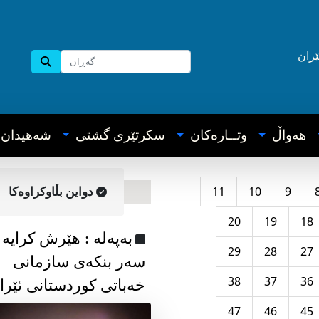
ێران
هه‌واڵ
وتــاره‌کان
سکرتێری گشتی
شه‌هیدان
11
10
9
دواین بڵاوکراوه‌کا
20
19
18
به‌په‌له‌ : هێرش کرایە
29
28
27
سەر بنکەی سازمانی
38
37
36
خەباتی کوردستانی ئێرا
47
46
45