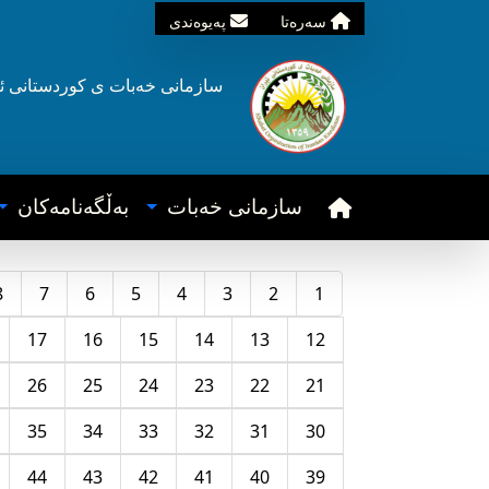
سه‌ره‌تا
په‌یوه‌ندی
سازمانی خه‌بات ی
کوردستانی
ئ
سازمانی خه‌بات
به‌ڵگه‌نامه‌کان
8
7
6
5
4
3
2
1
17
16
15
14
13
12
26
25
24
23
22
21
35
34
33
32
31
30
44
43
42
41
40
39