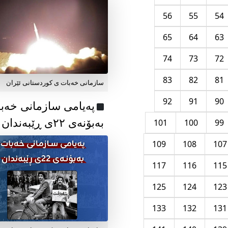
56
55
54
65
64
63
74
73
72
83
82
81
سازمانی خەبات ی کوردستانی ئێران
92
91
90
پەیامی سازمانی خەب
بەبۆنەی ۲۲ی ڕێبەندان
101
100
99
109
108
107
117
116
115
125
124
123
133
132
131