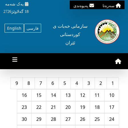
یه‌ک شه‌مه‌
سه‌ره‌تا
په‌یوه‌ندی
18 گه‌لاوێژ2726
سازمانی خه‌بات ی
فارسی
English
کوردستانی
ئێران
9
8
7
6
5
4
3
2
1
16
15
14
13
12
11
10
23
22
21
20
19
18
17
30
29
28
27
26
25
24