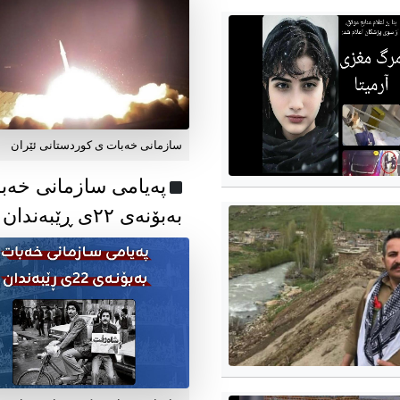
سازمانی خەبات ی کوردستانی ئێران
پەیامی سازمانی خەب
بەبۆنەی ۲۲ی ڕێبەندان