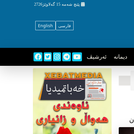
پێنچ شه‌مه‌
15 گه‌لاوێژ2726
فارسی
English
دیمانه
ئه‌رشیڤ
ن