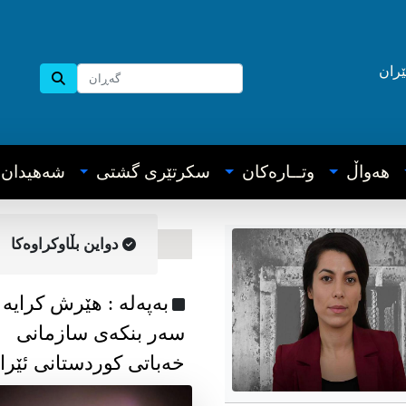
ێران
هه‌واڵ
وتــاره‌کان
سکرتێری گشتی
شه‌هیدان
دواین بڵاوکراوه‌کا
به‌په‌له‌ : هێرش کرایە
سەر بنکەی سازمانی
خەباتی کوردستانی ئێرا