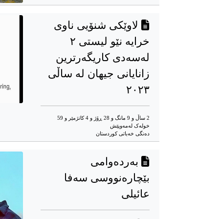
لاوێکی شنۆیی ناوی
خرایە نێو لیستی ٢
لەسەدی کاریگەرترین
زانایانی جیهان لە ساڵی
٢٠٢٣
2 ساڵ و 9 مانگ و 28 ڕۆژ و 4 کاتژمێر و 59
خوله‌ک له‌مه‌وپێش‌
دەنگی خەباتی کوردستان
بەردەوامی
بێچارەنووسی سەفا
عائیلی