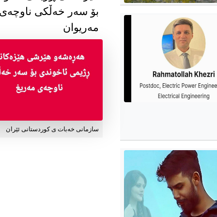
بۆ سەر خەڵکی ناوچەی
مەریوان
سازمانی خەبات ی کوردستانی ئێران