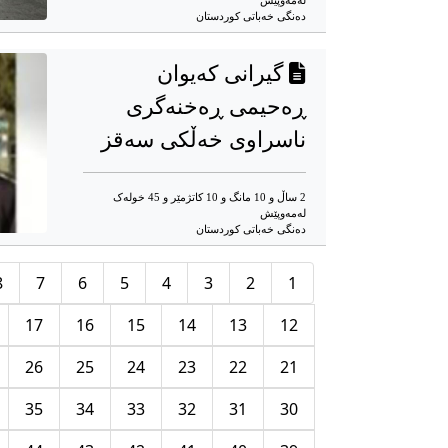
له‌مه‌وپێش‌
دەنگی خەباتی کوردستان
گیرانی کەیوان
ڕەحیمی ڕەخنەگری
ناسراوی خەڵکی سەقز
2 ساڵ و 10 مانگ و 10 کاتژمێر و 45 خوله‌ک
له‌مه‌وپێش‌
دەنگی خەباتی کوردستان
8
7
6
5
4
3
2
1
17
16
15
14
13
12
26
25
24
23
22
21
35
34
33
32
31
30