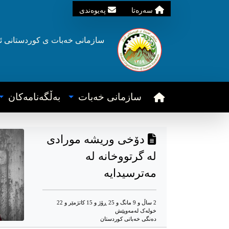
سه‌ره‌تا
په‌یوه‌ندی
سازمانی خه‌بات ی
کوردستانی
ئ
سازمانی خه‌بات
به‌ڵگه‌نامه‌کان
دۆخی وریشە مورادی
لە گرتووخانە له
مەترسیدایە
2 ساڵ و 9 مانگ و 25 ڕۆژ و 15 کاتژمێر و 22
خوله‌ک له‌مه‌وپێش‌
دەنگی خەباتی کوردستان