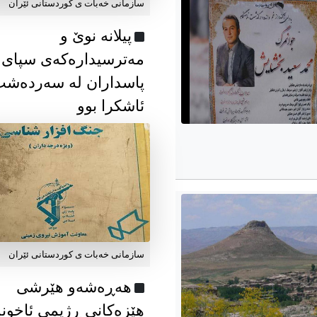
سازمانی خەبات ی كوردستانی ئێران
پیلانە نوێ و
مەترسیدارەکەی سپای
پاسداران لە سەردەش
ئاشکرا بوو
سازمانی خەبات ی كوردستانی ئێران
هەڕەشەو هێرشی
هێزەکانی ڕژیمی ئاخون