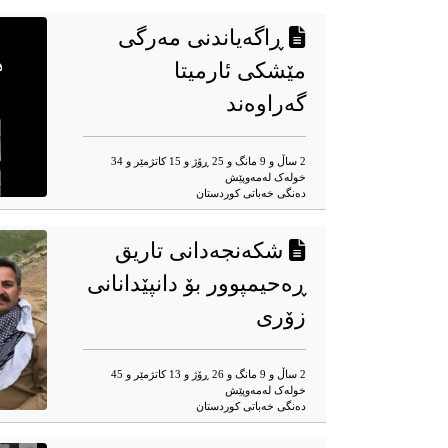
ڕاگەیاندنی مەرگی
مێشکی ئارمیتا
گەراوەند
2 ساڵ و 9 مانگ و 25 ڕۆژ و 15 کاتژمێر و 34
خوله‌ک له‌مه‌وپێش‌
دەنگی خەباتی کوردستان
شکەنجەدانی تاریق
ڕەحیمپوور بۆ دانپێدانانی
زۆری
2 ساڵ و 9 مانگ و 26 ڕۆژ و 13 کاتژمێر و 45
خوله‌ک له‌مه‌وپێش‌
ده‌نگی خه‌باتی کوردستان