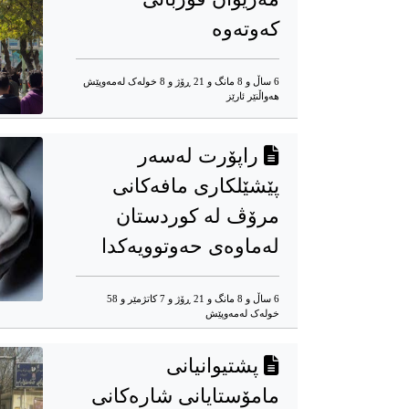
که‌وته‌وه‌‌
6 ساڵ و 8 مانگ و 21 ڕۆژ و 8 خوله‌ک له‌مه‌وپێش‌
هه‌واڵنێر ئارێز
راپۆرت لەسەر
پێشێلکاری مافەکانی
مرۆڤ لە کوردستان
لەماوەی حەوتوویەکدا
6 ساڵ و 8 مانگ و 21 ڕۆژ و 7 کاتژمێر و 58
خوله‌ک له‌مه‌وپێش‌
پشتیوانیانی
مامۆستایانی شاره‌کانی