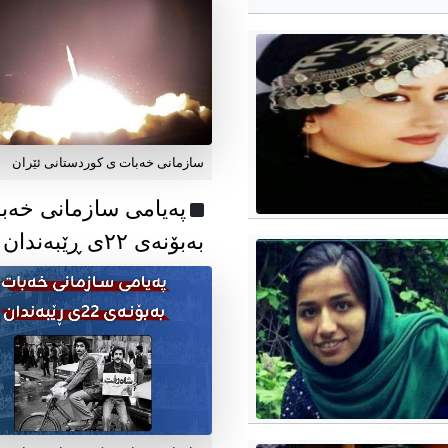
سازمانی خەبات ی کوردستانی ئێران
پەیامی سازمانی خەب
بەبۆنەی ۲۲ی ڕێبەندان