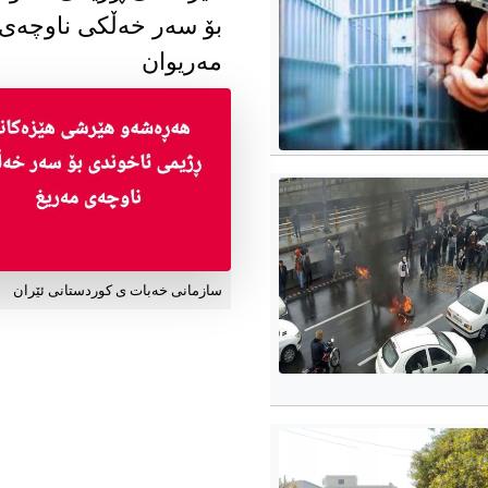
بۆ سەر خەڵکی ناوچەی
مەریوان
سازمانی خەبات ی کوردستانی ئێران