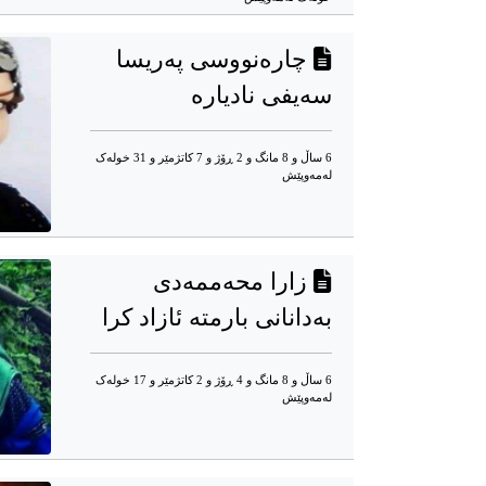
چارەنووسی پەریسا
سەیفی نادیارە
6 ساڵ و 8 مانگ و 2 ڕۆژ و 7 کاتژمێر و 31 خوله‌ک
له‌مه‌وپێش‌
زارا محەممەدی
بەدانانی بارمتە ئازاد کرا
6 ساڵ و 8 مانگ و 4 ڕۆژ و 2 کاتژمێر و 17 خوله‌ک
له‌مه‌وپێش‌