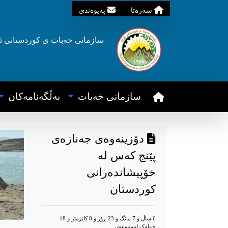
سه‌ره‌تا
په‌یوه‌ندی
سازمانی خه‌بات ی
کوردستانی
ئ
سازمانی خه‌بات
به‌ڵگه‌نامه‌کان
دۆزینەوەی جەنازەی
پێنج کەس لە
خۆپیشاندەرانی
کوردستان
6 ساڵ و 7 مانگ و 23 ڕۆژ و 8 کاتژمێر و 18
خوله‌ک له‌مه‌وپێش‌