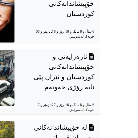
خۆپیشاندانەکانی
کوردستان
6 ساڵ و 8 مانگ و 18 ڕۆژ و 8 کاتژمێر و 33
خوله‌ک له‌مه‌وپێش‌
نارەزایەتی و
خۆپیشاندانەکانی
کوردستان و ئێران پێی
نایە رۆژی حەوتەم
6 ساڵ و 8 مانگ و 16 ڕۆژ و 7 کاتژمێر و 17
خوله‌ک له‌مه‌وپێش‌
له‌ خۆپیشاندانه‌کانی
مه‌ریوان قوربانی