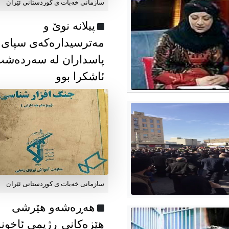
سازمانی خەبات ی كوردستانی ئێران
پیلانە نوێ و
مەترسیدارەکەی سپای
پاسداران لە سەردەش
ئاشکرا بوو
سازمانی خەبات ی كوردستانی ئێران
هەڕەشەو هێرشی
هێزەکانی ڕژیمی ئاخون