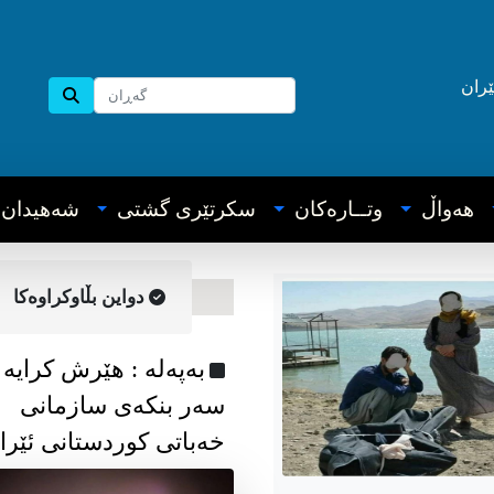
ێران
هه‌واڵ
وتــاره‌کان
سکرتێری گشتی
شه‌هیدان
دواین بڵاوکراوه‌کا
به‌په‌له‌ : هێرش کرایە
سەر بنکەی سازمانی
خەباتی کوردستانی ئێرا