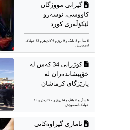
گیرانی مووژگان
کاووسی، نوسەرو
لێکۆڵەری کورد
6 ساڵ و 8 مانگ و 9 ڕۆژ و 6 کاتژمێر و 33 خوله‌ک
له‌مه‌وپێش‌
کوژرانی 34 کەس لە
خۆپیشاندەران لە
پارێزگای کرماشان
6 ساڵ و 8 مانگ و 14 ڕۆژ و 7 کاتژمێر و 19
خوله‌ک له‌مه‌وپێش‌
ئاماری گیراوەکانی