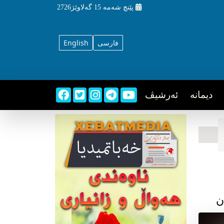
پێنچ شه‌مه‌
15 گه‌لاوێژ2726
فارسی
English
دیمانه
ئه‌رشیڤ
ن