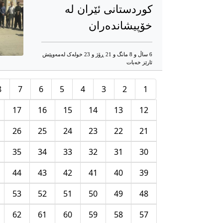
کوردستانی ئێران له‌
خۆپیشانده‌‌ران
6 ساڵ و 8 مانگ و 21 ڕۆژ و 23 خوله‌ک له‌مه‌وپێش‌
ئارێز خه‌بات
8
7
6
5
4
3
2
1
17
16
15
14
13
12
26
25
24
23
22
21
35
34
33
32
31
30
44
43
42
41
40
39
53
52
51
50
49
48
62
61
60
59
58
57