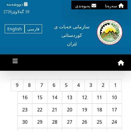
دووشه‌مه‌‌
سه‌ره‌تا
په‌یوه‌ندی
19 گه‌لاوێژ2726
سازمانی خه‌بات ی
فارسی
English
کوردستانی
ئێران
9
8
7
6
5
4
3
2
1
16
15
14
13
12
11
10
23
22
21
20
19
18
17
30
29
28
27
26
25
24