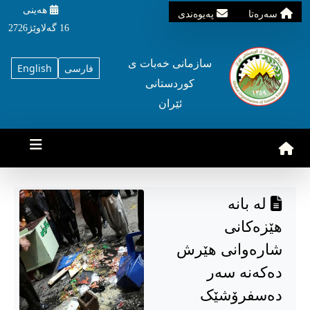
هه‌ینی
سه‌ره‌تا
په‌یوه‌ندی
16 گه‌لاوێژ2726
سازمانی خه‌بات ی
فارسی
English
کوردستانی
ئێران
لە بانە
هێزەکانی
شارەوانی هێرش
دەکەنە سەر
دەسفرۆشێک