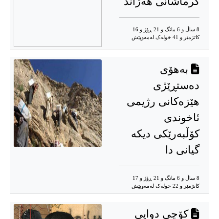
کرماشانی هەژاند
8 ساڵ و 6 مانگ و 21 ڕۆژ و 16
کاتژمێر و 41 خوله‌ک له‌مه‌وپێش‌
بەهۆی
دەستڕێژی
هێزەکانی رژیمی
ئاخوندی
کۆڵبەرێکی دیکە
گیانی دا
8 ساڵ و 6 مانگ و 21 ڕۆژ و 17
کاتژمێر و 22 خوله‌ک له‌مه‌وپێش‌
کۆچی دوایی