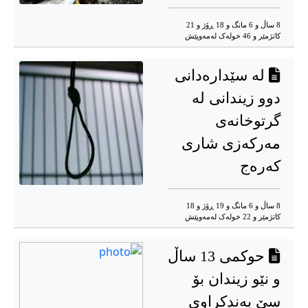
8 ساڵ و 6 مانگ و 18 ڕۆژ و 21
کاتژمێر و 46 خوله‌ک له‌مه‌وپێش‌
لە سێدارەدانی
دوو زیندانی لە
گرتوخانەی
مەرکەزی شاری
کەرەج
8 ساڵ و 6 مانگ و 19 ڕۆژ و 18
کاتژمێر و 22 خوله‌ک له‌مه‌وپێش‌
حوکمی 13 ساڵ
و نێو زیندان بۆ
سێ بەندکراوی