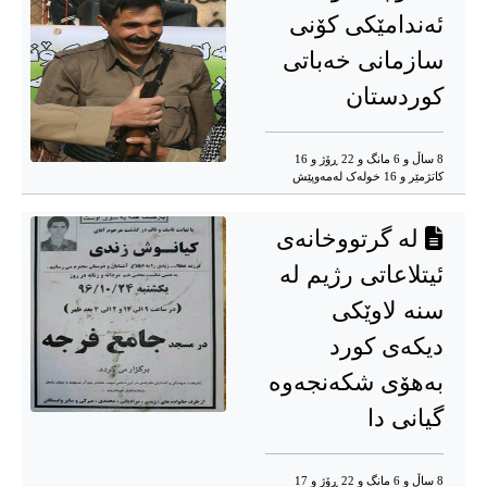
ئەندامێکی کۆنی
سازمانی خەباتی
کوردستان
8 ساڵ و 6 مانگ و 22 ڕۆژ و 16
کاتژمێر و 16 خوله‌ک له‌مه‌وپێش‌
لە گرتووخانەی
ئیتلاعاتی رژیم لە
سنە لاوێکی
دیکەی کورد
بەهۆی شکەنجەوە
گیانی دا
8 ساڵ و 6 مانگ و 22 ڕۆژ و 17