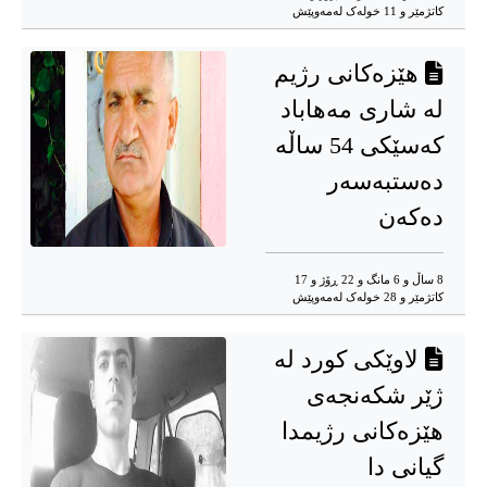
کاتژمێر و 11 خوله‌ک له‌مه‌وپێش‌
هێزەکانی رژیم
لە شاری مەهاباد
کەسێکی 54 ساڵە
دەستبەسەر
دەکەن
8 ساڵ و 6 مانگ و 22 ڕۆژ و 17
کاتژمێر و 28 خوله‌ک له‌مه‌وپێش‌
لاوێکی کورد لە
ژێر شکەنجەی
هێزەکانی رژیمدا
گیانی دا