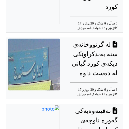
کورد
8 ساڵ و 6 مانگ و 20 ڕۆژ و 17
کاتژمێر و 27 خوله‌ک له‌مه‌وپێش‌
لە گرتووخانەی
سنە بەندکراوێکی
دیکەی کورد گیانی
لە دەست داوە
8 ساڵ و 6 مانگ و 20 ڕۆژ و 17
کاتژمێر و 41 خوله‌ک له‌مه‌وپێش‌
تەقینەوەیەکی
گەورە ناوچەی