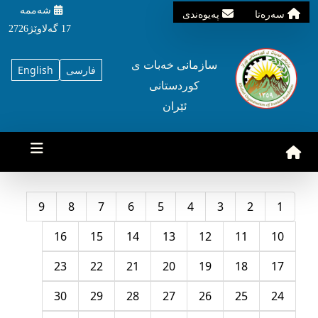
شه‌ممه‌
سه‌ره‌تا
په‌یوه‌ندی
17 گه‌لاوێژ2726
سازمانی خه‌بات ی
فارسی
English
کوردستانی
ئێران
9
8
7
6
5
4
3
2
1
16
15
14
13
12
11
10
23
22
21
20
19
18
17
30
29
28
27
26
25
24