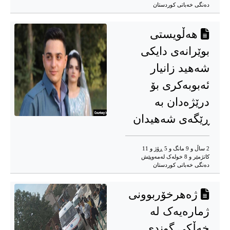
دەنگی خەباتی کوردستان
هەڵویستی
بوێرانەی دایکی
شەهید زانیار
ئەبوبەکری بۆ
درێژەدان بە
ڕێگەی شەهیدان
2 ساڵ و 9 مانگ و 5 ڕۆژ و 11
کاتژمێر و 8 خوله‌ک له‌مه‌وپێش‌
دەنگی خەباتی کوردستان
ژەهرخۆربوونی
ژمارەیەک لە
خەڵکی گوندی