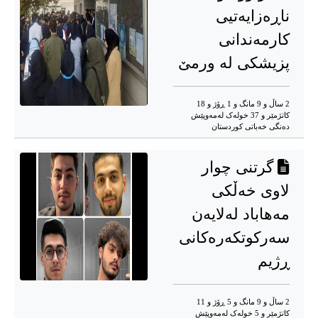
ناڕەزایەتیی
كارمەندانی
پزیشکی لە ورمێ
2 ساڵ و 9 مانگ و 1 ڕۆژ و 18
کاتژمێر و 37 خوله‌ک له‌مه‌وپێش‌
دەنگی خەباتی کوردستان
گرتنی چوار
لاوی خەڵکی
مەهاباد لەلایەن
سەرکوتکەرەکانی
ڕژیم
2 ساڵ و 9 مانگ و 5 ڕۆژ و 11
کاتژمێر و 5 خوله‌ک له‌مه‌وپێش‌