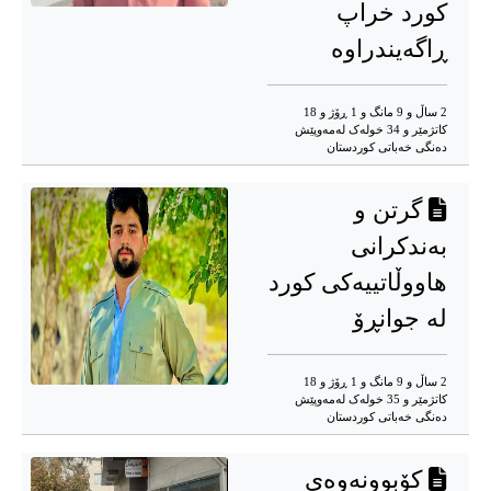
کورد خراپ
ڕاگەیندراوە
2 ساڵ و 9 مانگ و 1 ڕۆژ و 18
کاتژمێر و 34 خوله‌ک له‌مه‌وپێش‌
دەنگی خەباتی کوردستان
گرتن و
بەندکرانی
هاووڵاتییەکی کورد
لە جوانڕۆ
2 ساڵ و 9 مانگ و 1 ڕۆژ و 18
کاتژمێر و 35 خوله‌ک له‌مه‌وپێش‌
دەنگی خەباتی کوردستان
کۆبوونەوەی