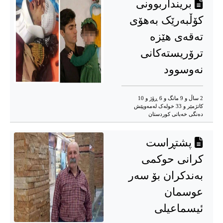
برینداربوونی
کۆڵبەرێک بەهۆی
تەقەی هێزە
ترۆریستەکانی
نەوسوود
2 ساڵ و 9 مانگ و 6 ڕۆژ و 10
کاتژمێر و 33 خوله‌ک له‌مه‌وپێش‌
دەنگی خەباتی کوردستان
پشتڕاست
کرانی حوکمی
بەندکران بۆ سەر
عوسمان
ئیسماعیلی