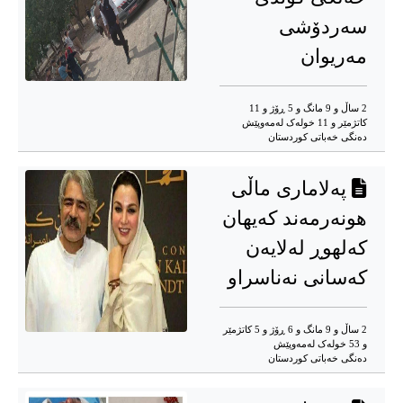
سەردۆشی
مەریوان
2 ساڵ و 9 مانگ و 5 ڕۆژ و 11
کاتژمێر و 11 خوله‌ک له‌مه‌وپێش‌
دەنگی خەباتی کوردستان
پەلاماری ماڵی
هونەرمەند کەیهان
کەلهوڕ لەلایەن
کەسانی نەناسراو
2 ساڵ و 9 مانگ و 6 ڕۆژ و 5 کاتژمێر
و 53 خوله‌ک له‌مه‌وپێش‌
دەنگی خەباتی کوردستان