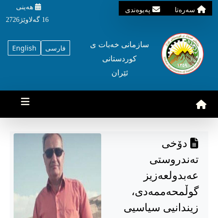
هه‌ینی
سه‌ره‌تا
په‌یوه‌ندی
16 گه‌لاوێژ2726
سازمانی خه‌بات ی
فارسی
English
کوردستانی
ئێران
دۆخی
تەندروستی
عەبدولعەزیز
گوڵمحەممەدی،
زیندانیی سیاسیی