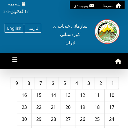
شه‌ممه‌
سه‌ره‌تا
په‌یوه‌ندی
17 گه‌لاوێژ2726
سازمانی خه‌بات ی
فارسی
English
کوردستانی
ئێران
9
8
7
6
5
4
3
2
1
16
15
14
13
12
11
10
23
22
21
20
19
18
17
30
29
28
27
26
25
24