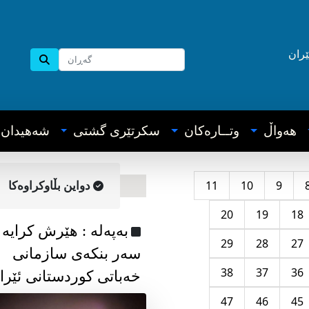
ێران
هه‌واڵ
وتــاره‌کان
سکرتێری گشتی
شه‌هیدان
11
10
9
دواین بڵاوکراوه‌کا
20
19
18
به‌په‌له‌ : هێرش کرایە
29
28
27
سەر بنکەی سازمانی
38
37
36
خەباتی کوردستانی ئێرا
47
46
45