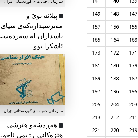
141
140
139
سازمانی خەبات ی كوردستانی ئێران
149
148
147
پیلانە نوێ و
مەترسیدارەکەی سپای
157
156
155
پاسداران لە سەردەش
165
164
163
ئاشکرا بوو
173
172
171
181
180
179
189
188
187
197
196
195
205
204
203
سازمانی خەبات ی كوردستانی ئێران
213
212
211
هەڕەشەو هێرشی
221
220
219
هێزەکانی ڕژیمی ئاخون