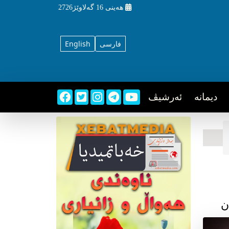
هه‌ینی
16 گه‌لاوێژ2726
فارسی
English
دیمانه
ئه‌رشیڤ
ن