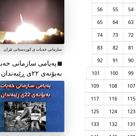
56
55
54
65
64
63
74
73
72
83
82
81
سازمانی خەبات ی کوردستانی ئێران
92
91
90
پەیامی سازمانی خەب
بەبۆنەی ۲۲ی ڕێبەندان
101
100
99
109
108
107
117
116
115
125
124
123
133
132
131