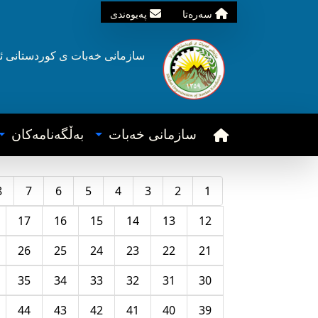
سه‌ره‌تا
په‌یوه‌ندی
سازمانی خه‌بات ی
کوردستانی
ئ
سازمانی خه‌بات
به‌ڵگه‌نامه‌کان
8
7
6
5
4
3
2
1
17
16
15
14
13
12
26
25
24
23
22
21
35
34
33
32
31
30
44
43
42
41
40
39