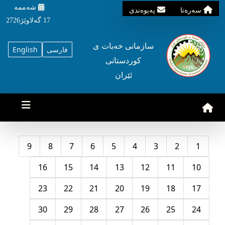
شه‌ممه‌
سه‌ره‌تا
په‌یوه‌ندی
17 گه‌لاوێژ2726
سازمانی خه‌بات ی
فارسی
English
کوردستانی
ئێران
9
8
7
6
5
4
3
2
1
16
15
14
13
12
11
10
23
22
21
20
19
18
17
30
29
28
27
26
25
24