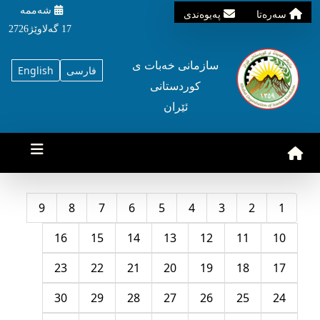
شه‌ممه‌
سه‌ره‌تا
په‌یوه‌ندی
17 گه‌لاوێژ2726
سازمانی خه‌بات ی
فارسی
English
کوردستانی
ئێران
9
8
7
6
5
4
3
2
1
16
15
14
13
12
11
10
23
22
21
20
19
18
17
30
29
28
27
26
25
24